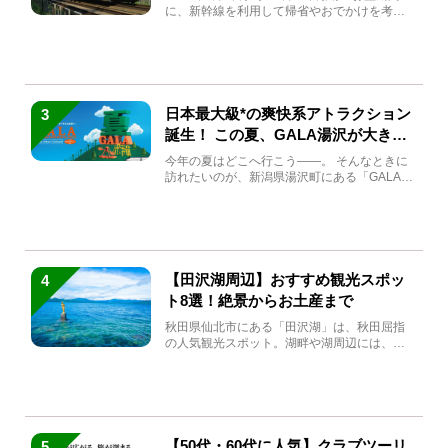
に、新幹線を利用して帰省やおでかけを考え
ている方もい...
日本最大級*の爽快系アトラクション
3
誕生！ この夏、GALA湯沢が大きく
生まれ変わる
今年の夏はどこへ行こう――。 そんなときに
訪れたいのが、新潟県湯沢町にある「GALA湯
沢」。2026年...
【田沢湖周辺】おすすめ観光スポッ
4
ト8選！絶景からお土産まで
秋田県仙北市にある「田沢湖」は、秋田屈指
の人気観光スポット。湖畔や湖周辺には、田
沢湖の魅力を堪能できる名...
【50代・60代に人気】クラブツーリ
5