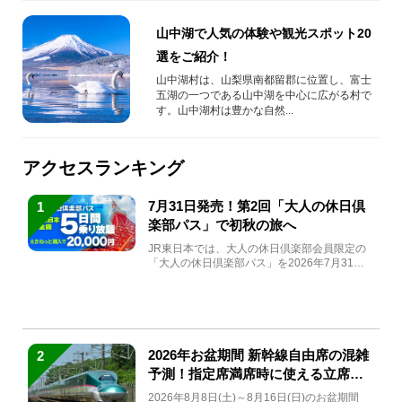
山中湖で人気の体験や観光スポット20
選をご紹介！
山中湖村は、山梨県南都留郡に位置し、富士
五湖の一つである山中湖を中心に広がる村で
す。山中湖村は豊かな自然...
アクセスランキング
7月31日発売！第2回「大人の休日倶
1
楽部パス」で初秋の旅へ
JR東日本では、大人の休日倶楽部会員限定の
「大人の休日倶楽部パス」を2026年7月31日
(金)～9月7日...
2026年お盆期間 新幹線自由席の混雑
2
予測！指定席満席時に使える立席特
急券も解説
2026年8月8日(土)～8月16日(日)のお盆期間