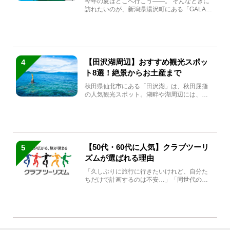
今年の夏はどこへ行こう――。 そんなときに
訪れたいのが、新潟県湯沢町にある「GALA湯
沢」。2026年...
【田沢湖周辺】おすすめ観光スポッ
4
ト8選！絶景からお土産まで
秋田県仙北市にある「田沢湖」は、秋田屈指
の人気観光スポット。湖畔や湖周辺には、田
沢湖の魅力を堪能できる名...
【50代・60代に人気】クラブツーリ
5
ズムが選ばれる理由
「久しぶりに旅行に行きたいけれど、自分た
ちだけで計画するのは不安…」「同世代の方
と気兼ねなく楽しみたい」...