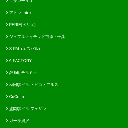
グランデュオ
アトレ -atre-
PERIE(ペリエ)
ジェフユナイテッド市原・千葉
S-PAL (エスパル)
A-FACTORY
錦糸町テルミナ
秋田駅ビル トピコ・アルス
CoCoLo
盛岡駅ビル フェザン
ガーラ湯沢