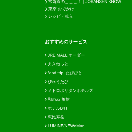
常磐線の＿＿＿！｜JOBANSEN KNOW
東京 おでかけ
レシピ・献立
おすすめのサービス
JRE MALL オーダー
えきねっと
*and trip. たびびと
びゅうたび
メトロポリタンホテルズ
和のゐ 角館
ホテルB4T
恵比寿発
LUMINE/NEWoMan