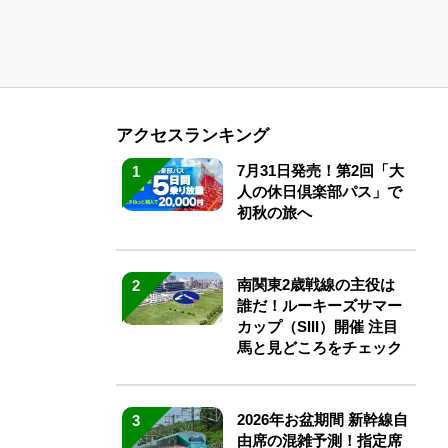
アクセスランキング
7月31日発売！第2回「大
1
人の休日倶楽部パス」で
初秋の旅へ
南関東2歳戦線の主役は
2
誰だ！ルーキーズサマー
カップ（SIII）開催 注目
馬と見どころをチェック
2026年お盆期間 新幹線自
3
由席の混雑予測！指定席