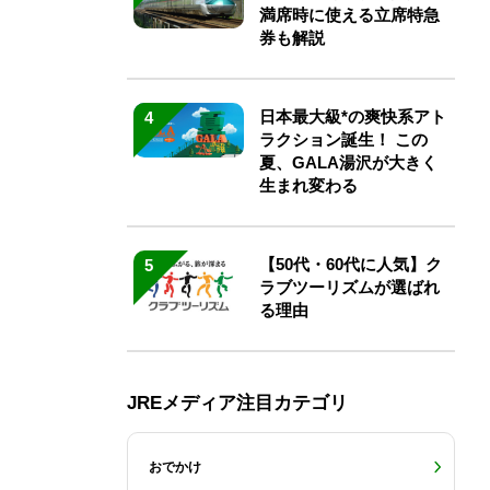
満席時に使える立席特急
券も解説
日本最大級*の爽快系アト
4
ラクション誕生！ この
夏、GALA湯沢が大きく
生まれ変わる
【50代・60代に人気】ク
5
ラブツーリズムが選ばれ
る理由
JREメディア注目カテゴリ
おでかけ