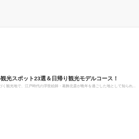
観光スポット23選＆日帰り観光モデルコース！
く観光地で、江戸時代の浮世絵師・葛飾北斎が晩年を過ごした地として知られ...