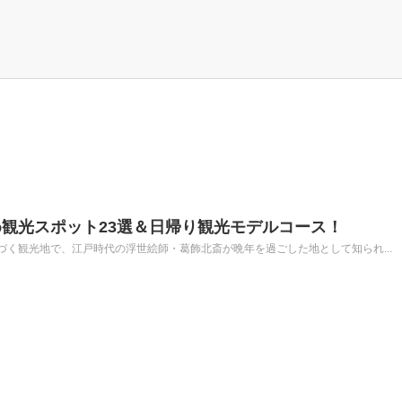
観光スポット23選＆日帰り観光モデルコース！
く観光地で、江戸時代の浮世絵師・葛飾北斎が晩年を過ごした地として知られ...