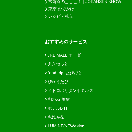
常磐線の＿＿＿！｜JOBANSEN KNOW
東京 おでかけ
レシピ・献立
おすすめのサービス
JRE MALL オーダー
えきねっと
*and trip. たびびと
びゅうたび
メトロポリタンホテルズ
和のゐ 角館
ホテルB4T
恵比寿発
LUMINE/NEWoMan