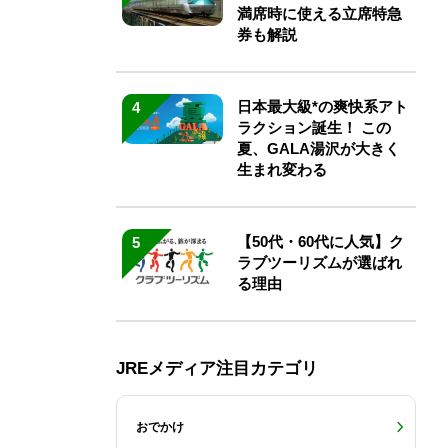
満席時に使える立席特急
券も解説
日本最大級*の爽快系アト
4
ラクション誕生！ この
夏、GALA湯沢が大きく
生まれ変わる
【50代・60代に人気】ク
5
ラブツーリズムが選ばれ
る理由
JREメディア注目カテゴリ
おでかけ