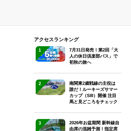
アクセスランキング
7月31日発売！第2回「大
1
人の休日倶楽部パス」で
初秋の旅へ
南関東2歳戦線の主役は
2
誰だ！ルーキーズサマー
カップ（SIII）開催 注目
馬と見どころをチェック
2026年お盆期間 新幹線自
3
由席の混雑予測！指定席