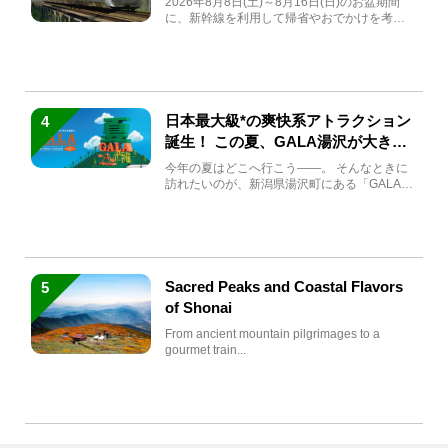
2026年8月8日(土)～8月16日(日)のお盆期間
に、新幹線を利用して帰省やおでかけを考え
ている方もい...
日本最大級*の爽快系アトラクション
4
誕生！ この夏、GALA湯沢が大きく
生まれ変わる
今年の夏はどこへ行こう――。 そんなときに
訪れたいのが、新潟県湯沢町にある「GALA湯
沢」。2026年...
Sacred Peaks and Coastal Flavors
5
of Shonai
From ancient mountain pilgrimages to a
gourmet train...