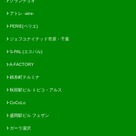
グランデュオ
アトレ -atre-
PERIE(ペリエ)
ジェフユナイテッド市原・千葉
S-PAL (エスパル)
A-FACTORY
錦糸町テルミナ
秋田駅ビル トピコ・アルス
CoCoLo
盛岡駅ビル フェザン
ガーラ湯沢