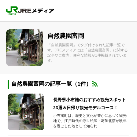
自然農園富岡
「自然農園富岡」でタグ付けされた記事一覧で
す。JREメディアには「自然農園富岡」に関する
記事やご案内、便利な情報が1件掲載されていま
す。
自然農園富岡の記事一覧（1件）
長野県小布施のおすすめ観光スポット
23選＆日帰り観光モデルコース！
小布施町は、歴史と文化が豊かに息づく観光
地で、江戸時代の浮世絵師・葛飾北斎が晩年
を過ごした地として知られ...