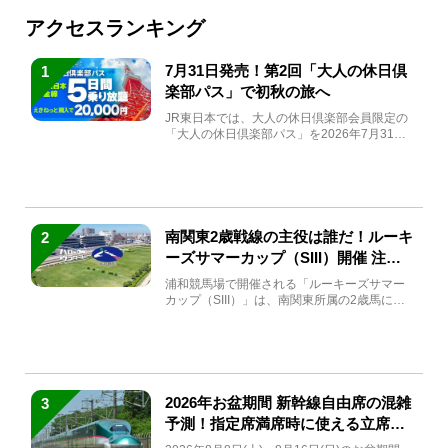
アクセスランキング
7月31日発売！第2回「大人の休日倶
1
楽部パス」で初秋の旅へ
JR東日本では、大人の休日倶楽部会員限定の
「大人の休日倶楽部パス」を2026年7月31日
(金)～9月7日...
南関東2歳戦線の主役は誰だ！ルーキ
2
ーズサマーカップ（SIII）開催 注目
馬と見どころをチェック
浦和競馬場で開催される「ルーキーズサマー
カップ（SIII）」は、南関東所属の2歳馬によ
る注目の重賞競走（...
2026年お盆期間 新幹線自由席の混雑
3
予測！指定席満席時に使える立席特
急券も解説