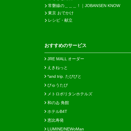
常磐線の＿＿＿！｜JOBANSEN KNOW
東京 おでかけ
レシピ・献立
おすすめのサービス
JRE MALL オーダー
えきねっと
*and trip. たびびと
びゅうたび
メトロポリタンホテルズ
和のゐ 角館
ホテルB4T
恵比寿発
LUMINE/NEWoMan