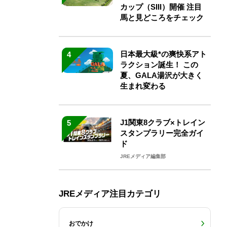
カップ（SIII）開催 注目
馬と見どころをチェック
日本最大級*の爽快系アト
4
ラクション誕生！ この
夏、GALA湯沢が大きく
生まれ変わる
J1関東8クラブ×トレイン
5
スタンプラリー完全ガイ
ド
JREメディア編集部
JREメディア注目カテゴリ
おでかけ