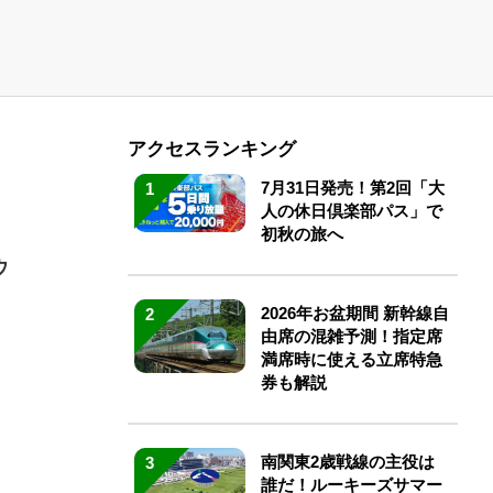
アクセスランキング
7月31日発売！第2回「大
1
人の休日倶楽部パス」で
初秋の旅へ
ウ
2026年お盆期間 新幹線自
2
由席の混雑予測！指定席
満席時に使える立席特急
券も解説
南関東2歳戦線の主役は
3
誰だ！ルーキーズサマー