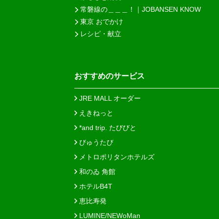
常磐線の＿＿＿！｜JOBANSEN KNOW
東京 おでかけ
レシピ・献立
おすすめのサービス
JRE MALL オーダー
えきねっと
*and trip. たびびと
びゅうたび
メトロポリタンホテルズ
和のゐ 角館
ホテルB4T
恵比寿発
LUMINE/NEWoMan