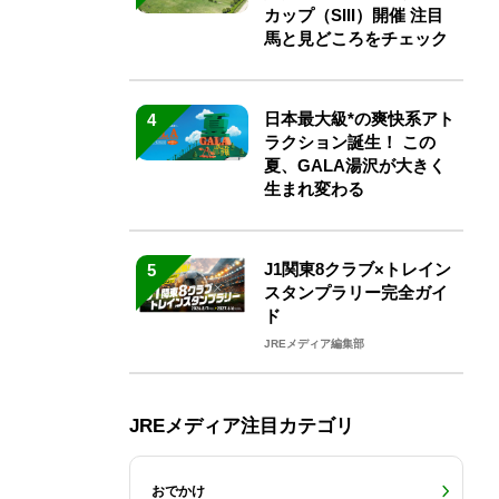
カップ（SIII）開催 注目
馬と見どころをチェック
日本最大級*の爽快系アト
4
ラクション誕生！ この
夏、GALA湯沢が大きく
生まれ変わる
J1関東8クラブ×トレイン
5
スタンプラリー完全ガイ
ド
JREメディア編集部
JREメディア注目カテゴリ
おでかけ