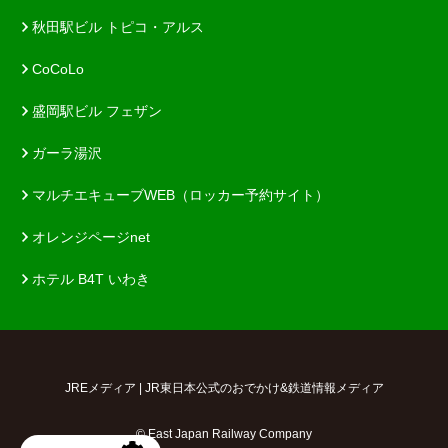
秋田駅ビル トピコ・アルス
CoCoLo
盛岡駅ビル フェザン
ガーラ湯沢
マルチエキューブWEB（ロッカー予約サイト）
オレンジページnet
ホテル B4T いわき
JREメディア | JR東日本公式のおでかけ&鉄道情報メディア
© East Japan Railway Company