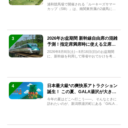
馬と見どころをチェック
浦和競馬場で開催される「ルーキーズサマー
カップ（SIII）」は、南関東所属の2歳馬によ
る注目の重賞競走（...
2026年お盆期間 新幹線自由席の混雑
3
予測！指定席満席時に使える立席特
急券も解説
2026年8月8日(土)～8月16日(日)のお盆期間
に、新幹線を利用して帰省やおでかけを考え
ている方もい...
日本最大級*の爽快系アトラクション
4
誕生！ この夏、GALA湯沢が大きく
生まれ変わる
今年の夏はどこへ行こう――。 そんなときに
訪れたいのが、新潟県湯沢町にある「GALA湯
沢」。2026年...