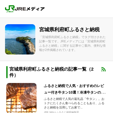
宮城県利府町ふるさと納税
「宮城県利府町ふるさと納税」でタグ付けされた
記事一覧です。JREメディアには「宮城県利府町
ふるさと納税」に関する記事やご案内、便利な情
報が2件掲載されています。
宮城県利府町ふるさと納税の記事一覧（2
件）
ふるさと納税で人気・おすすめのレビ
ュー付き牛タン10選！冷凍牛タンの解
凍方法もご紹介
ふるさと納税で人気の返礼品「牛タン」。お
トクにたくさん食べられることもあり、ふる
さと納税を活用してお家で...
JRE MALLふるさと納税編集部