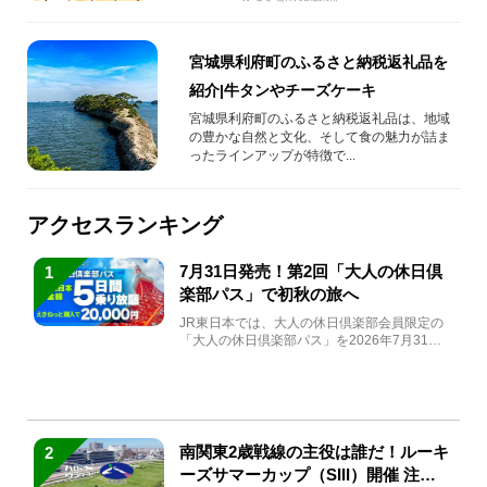
宮城県利府町のふるさと納税返礼品を
紹介|牛タンやチーズケーキ
宮城県利府町のふるさと納税返礼品は、地域
の豊かな自然と文化、そして食の魅力が詰ま
ったラインアップが特徴で...
アクセスランキング
7月31日発売！第2回「大人の休日倶
1
楽部パス」で初秋の旅へ
JR東日本では、大人の休日倶楽部会員限定の
「大人の休日倶楽部パス」を2026年7月31日
(金)～9月7日...
南関東2歳戦線の主役は誰だ！ルーキ
2
ーズサマーカップ（SIII）開催 注目