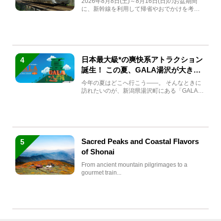
2026年8月8日(土)～8月16日(日)のお盆期間
に、新幹線を利用して帰省やおでかけを考え
ている方もい...
日本最大級*の爽快系アトラクション
4
誕生！ この夏、GALA湯沢が大きく
生まれ変わる
今年の夏はどこへ行こう――。 そんなときに
訪れたいのが、新潟県湯沢町にある「GALA湯
沢」。2026年...
Sacred Peaks and Coastal Flavors
5
of Shonai
From ancient mountain pilgrimages to a
gourmet train...