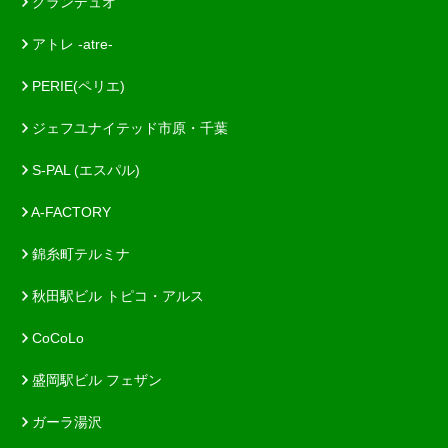
グランデュオ
アトレ -atre-
PERIE(ペリエ)
ジェフユナイテッド市原・千葉
S-PAL (エスパル)
A-FACTORY
錦糸町テルミナ
秋田駅ビル トピコ・アルス
CoCoLo
盛岡駅ビル フェザン
ガーラ湯沢