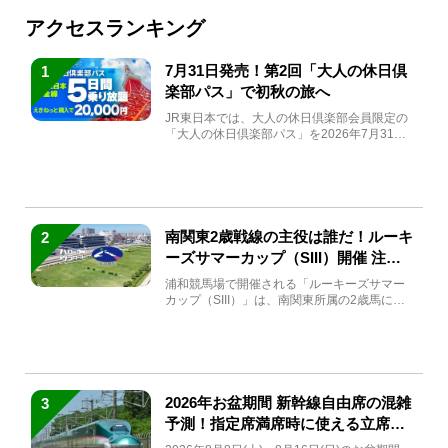
アクセスランキング
7月31日発売！第2回「大人の休日倶
1
楽部パス」で初秋の旅へ
JR東日本では、大人の休日倶楽部会員限定の
「大人の休日倶楽部パス」を2026年7月31日
(金)～9月7日...
南関東2歳戦線の主役は誰だ！ルーキ
2
ーズサマーカップ（SIII）開催 注目
馬と見どころをチェック
浦和競馬場で開催される「ルーキーズサマー
カップ（SIII）」は、南関東所属の2歳馬によ
る注目の重賞競走（...
2026年お盆期間 新幹線自由席の混雑
3
予測！指定席満席時に使える立席特
急券も解説