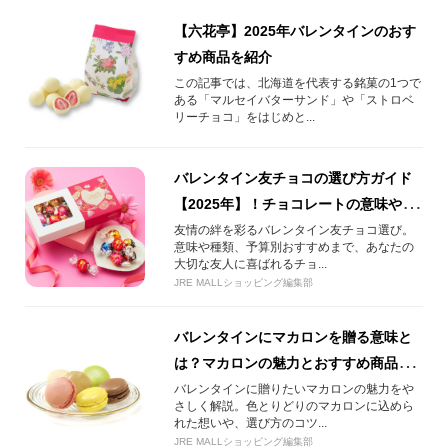
【六花亭】2025年バレンタインのおす
すめ商品を紹介
この記事では、北海道を代表する銘菓の1つで
ある「マルセイバターサンド」や「ストロベ
リーチョコ」をはじめと...
バレンタイン友チョコの選び方ガイド
【2025年】！チョコレートの意味や失
敗しない友チョコをご紹介
友情の絆を彩るバレンタイン友チョコ選び。
意味や種類、予算別おすすめまで、あなたの
大切な友人に喜ばれるチョ...
JRE MALLショッピング編集部
バレンタインにマカロンを贈る意味と
は？マカロンの魅力とおすすめ商品を
ご紹介！
バレンタインに贈りたいマカロンの魅力をや
さしく解説。色とりどりのマカロンに込めら
れた想いや、選び方のコツ...
JRE MALLショッピング編集部