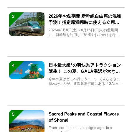
2026年お盆期間 新幹線自由席の混雑
3
予測！指定席満席時に使える立席特
急券も解説
2026年8月8日(土)～8月16日(日)のお盆期間
に、新幹線を利用して帰省やおでかけを考え
ている方もい...
日本最大級*の爽快系アトラクション
4
誕生！ この夏、GALA湯沢が大きく
生まれ変わる
今年の夏はどこへ行こう――。 そんなときに
訪れたいのが、新潟県湯沢町にある「GALA湯
沢」。2026年...
Sacred Peaks and Coastal Flavors
5
of Shonai
From ancient mountain pilgrimages to a