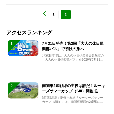
1
2
アクセスランキング
7月31日発売！第2回「大人の休日倶
1
楽部パス」で初秋の旅へ
JR東日本では、大人の休日倶楽部会員限定の
「大人の休日倶楽部パス」を2026年7月31日
(金)～9月7日...
南関東2歳戦線の主役は誰だ！ルーキ
2
ーズサマーカップ（SIII）開催 注目
馬と見どころをチェック
浦和競馬場で開催される「ルーキーズサマー
カップ（SIII）」は、南関東所属の2歳馬によ
る注目の重賞競走（...