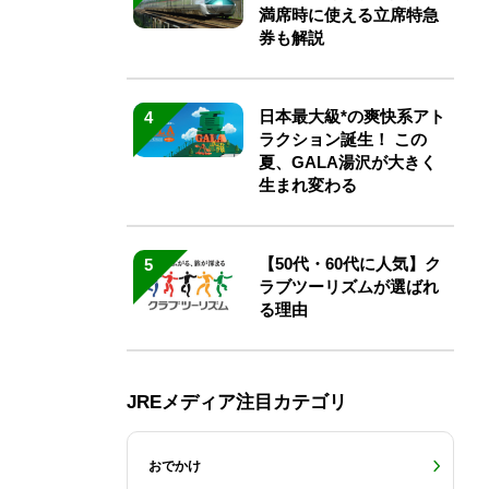
満席時に使える立席特急
券も解説
日本最大級*の爽快系アト
4
ラクション誕生！ この
夏、GALA湯沢が大きく
生まれ変わる
【50代・60代に人気】ク
5
ラブツーリズムが選ばれ
る理由
JREメディア注目カテゴリ
おでかけ