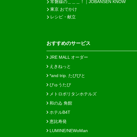
常磐線の＿＿＿！｜JOBANSEN KNOW
東京 おでかけ
レシピ・献立
おすすめのサービス
JRE MALL オーダー
えきねっと
*and trip. たびびと
びゅうたび
メトロポリタンホテルズ
和のゐ 角館
ホテルB4T
恵比寿発
LUMINE/NEWoMan