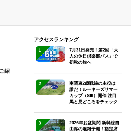
アクセスランキング
7月31日発売！第2回「大
1
人の休日倶楽部パス」で
初秋の旅へ
ご紹
南関東2歳戦線の主役は
2
誰だ！ルーキーズサマー
カップ（SIII）開催 注目
馬と見どころをチェック
2026年お盆期間 新幹線自
3
由席の混雑予測！指定席