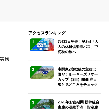
アクセスランキング
7月31日発売！第2回「大
1
人の休日倶楽部パス」で
初秋の旅へ
を実施
南関東2歳戦線の主役は
2
誰だ！ルーキーズサマー
カップ（SIII）開催 注目
馬と見どころをチェック
2026年お盆期間 新幹線自
3
由席の混雑予測！指定席