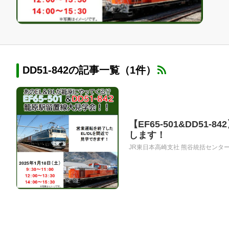
DD51-842の記事一覧（1件）
【EF65-501&DD5
します！
JR東日本高崎支社 熊谷統括センター乗