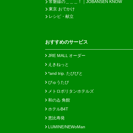
常磐線の＿＿＿！｜JOBANSEN KNOW
東京 おでかけ
レシピ・献立
おすすめのサービス
JRE MALL オーダー
えきねっと
*and trip. たびびと
びゅうたび
メトロポリタンホテルズ
和のゐ 角館
ホテルB4T
恵比寿発
LUMINE/NEWoMan