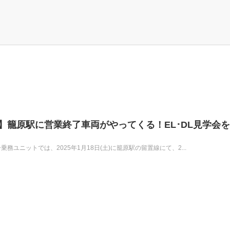
1-842】籠原駅に営業終了車両がやってくる！EL･DL見学会
務ユニットでは、2025年1月18日(土)に籠原駅の留置線にて、2...