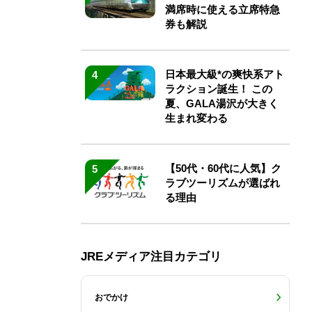
満席時に使える立席特急
券も解説
日本最大級*の爽快系アト
4
ラクション誕生！ この
夏、GALA湯沢が大きく
生まれ変わる
【50代・60代に人気】ク
5
ラブツーリズムが選ばれ
る理由
JREメディア注目カテゴリ
おでかけ