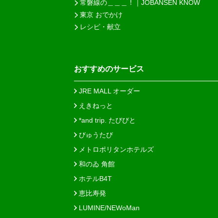
常磐線の＿＿＿！｜JOBANSEN KNOW
東京 おでかけ
レシピ・献立
おすすめのサービス
JRE MALL オーダー
えきねっと
*and trip. たびびと
びゅうたび
メトロポリタンホテルズ
和のゐ 角館
ホテルB4T
恵比寿発
LUMINE/NEWoMan