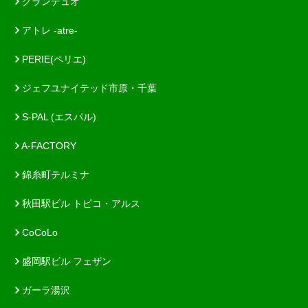
グランデュオ
アトレ -atre-
PERIE(ペリエ)
ジェフユナイテッド市原・千葉
S-PAL (エスパル)
A-FACTORY
錦糸町テルミナ
秋田駅ビル トピコ・アルス
CoCoLo
盛岡駅ビル フェザン
ガーラ湯沢