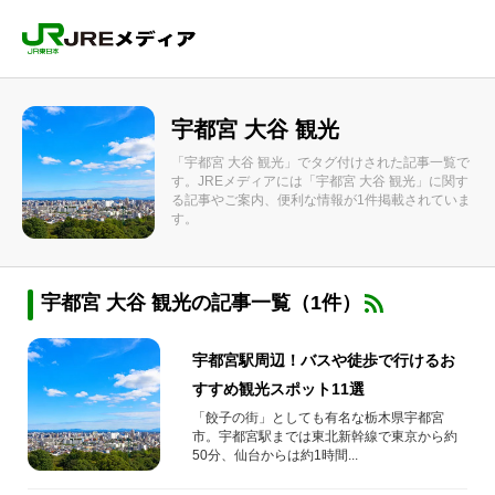
宇都宮 大谷 観光
「宇都宮 大谷 観光」でタグ付けされた記事一覧で
す。JREメディアには「宇都宮 大谷 観光」に関す
る記事やご案内、便利な情報が1件掲載されていま
す。
宇都宮 大谷 観光の記事一覧（1件）
宇都宮駅周辺！バスや徒歩で行けるお
すすめ観光スポット11選
「餃子の街」としても有名な栃木県宇都宮
市。宇都宮駅までは東北新幹線で東京から約
50分、仙台からは約1時間...