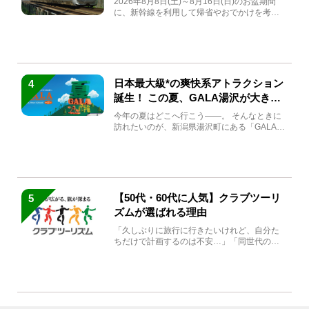
2026年8月8日(土)～8月16日(日)のお盆期間
に、新幹線を利用して帰省やおでかけを考え
ている方もい...
日本最大級*の爽快系アトラクション
4
誕生！ この夏、GALA湯沢が大きく
生まれ変わる
今年の夏はどこへ行こう――。 そんなときに
訪れたいのが、新潟県湯沢町にある「GALA湯
沢」。2026年...
【50代・60代に人気】クラブツーリ
5
ズムが選ばれる理由
「久しぶりに旅行に行きたいけれど、自分た
ちだけで計画するのは不安…」「同世代の方
と気兼ねなく楽しみたい」...