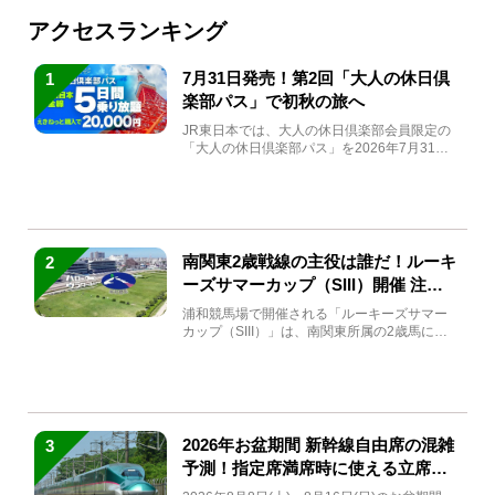
アクセスランキング
7月31日発売！第2回「大人の休日倶
1
楽部パス」で初秋の旅へ
JR東日本では、大人の休日倶楽部会員限定の
「大人の休日倶楽部パス」を2026年7月31日
(金)～9月7日...
南関東2歳戦線の主役は誰だ！ルーキ
2
ーズサマーカップ（SIII）開催 注目
馬と見どころをチェック
浦和競馬場で開催される「ルーキーズサマー
カップ（SIII）」は、南関東所属の2歳馬によ
る注目の重賞競走（...
2026年お盆期間 新幹線自由席の混雑
3
予測！指定席満席時に使える立席特
急券も解説