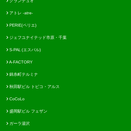
グランデュオ
アトレ -atre-
PERIE(ペリエ)
ジェフユナイテッド市原・千葉
S-PAL (エスパル)
A-FACTORY
錦糸町テルミナ
秋田駅ビル トピコ・アルス
CoCoLo
盛岡駅ビル フェザン
ガーラ湯沢