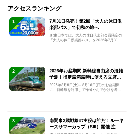
アクセスランキング
7月31日発売！第2回「大人の休日倶
1
楽部パス」で初秋の旅へ
JR東日本では、大人の休日倶楽部会員限定の
「大人の休日倶楽部パス」を2026年7月31日
(金)～9月7日...
2026年お盆期間 新幹線自由席の混雑
2
予測！指定席満席時に使える立席特
急券も解説
2026年8月8日(土)～8月16日(日)のお盆期間
に、新幹線を利用して帰省やおでかけを考え
ている方もい...
南関東2歳戦線の主役は誰だ！ルーキ
3
ーズサマーカップ（SIII）開催 注目
馬と見どころをチェック