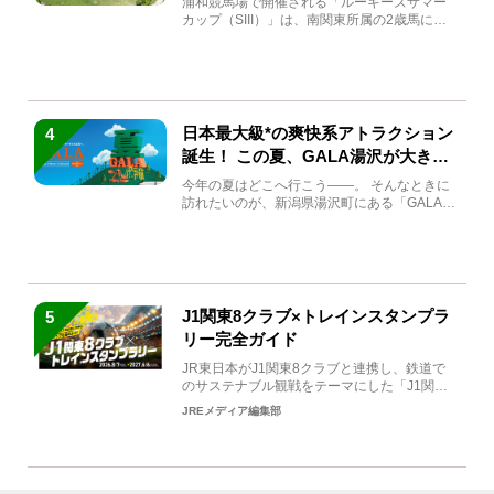
浦和競馬場で開催される「ルーキーズサマー
カップ（SIII）」は、南関東所属の2歳馬によ
る注目の重賞競走（...
日本最大級*の爽快系アトラクション
4
誕生！ この夏、GALA湯沢が大きく
生まれ変わる
今年の夏はどこへ行こう――。 そんなときに
訪れたいのが、新潟県湯沢町にある「GALA湯
沢」。2026年...
J1関東8クラブ×トレインスタンプラ
5
リー完全ガイド
JR東日本がJ1関東8クラブと連携し、鉄道で
のサステナブル観戦をテーマにした「J1関東8
クラブ×トレイン...
JREメディア編集部