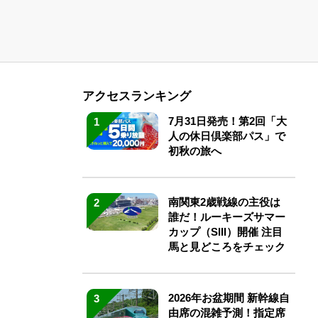
アクセスランキング
7月31日発売！第2回「大
1
人の休日倶楽部パス」で
初秋の旅へ
南関東2歳戦線の主役は
2
誰だ！ルーキーズサマー
カップ（SIII）開催 注目
馬と見どころをチェック
2026年お盆期間 新幹線自
3
由席の混雑予測！指定席