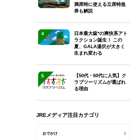
満席時に使える立席特急
券も解説
日本最大級*の爽快系アト
4
ラクション誕生！ この
夏、GALA湯沢が大きく
生まれ変わる
【50代・60代に人気】ク
5
ラブツーリズムが選ばれ
る理由
JREメディア注目カテゴリ
おでかけ