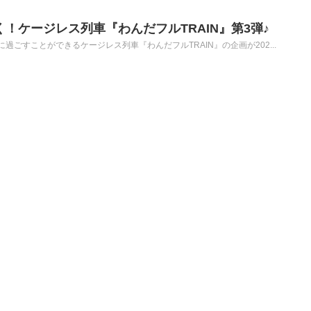
く！ケージレス列車『わんだフルTRAIN』第3弾♪
ごすことができるケージレス列車『わんだフルTRAIN』の企画が202...