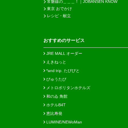
常磐線の＿＿＿！｜JOBANSEN KNOW
東京 おでかけ
レシピ・献立
おすすめのサービス
JRE MALL オーダー
えきねっと
*and trip. たびびと
びゅうたび
メトロポリタンホテルズ
和のゐ 角館
ホテルB4T
恵比寿発
LUMINE/NEWoMan