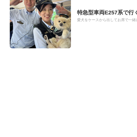
特急型車両E257系で行
愛犬をケースから出してお席で一緒に過