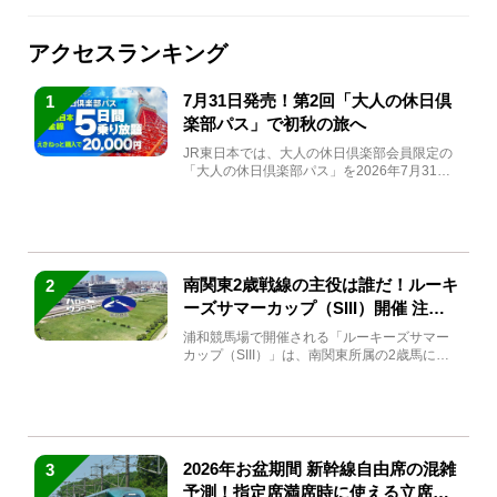
アクセスランキング
7月31日発売！第2回「大人の休日倶
1
楽部パス」で初秋の旅へ
JR東日本では、大人の休日倶楽部会員限定の
「大人の休日倶楽部パス」を2026年7月31日
(金)～9月7日...
南関東2歳戦線の主役は誰だ！ルーキ
2
ーズサマーカップ（SIII）開催 注目
馬と見どころをチェック
浦和競馬場で開催される「ルーキーズサマー
カップ（SIII）」は、南関東所属の2歳馬によ
る注目の重賞競走（...
2026年お盆期間 新幹線自由席の混雑
3
予測！指定席満席時に使える立席特