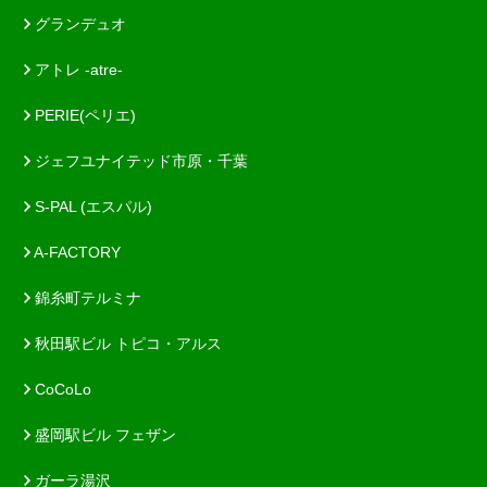
グランデュオ
アトレ -atre-
PERIE(ペリエ)
ジェフユナイテッド市原・千葉
S-PAL (エスパル)
A-FACTORY
錦糸町テルミナ
秋田駅ビル トピコ・アルス
CoCoLo
盛岡駅ビル フェザン
ガーラ湯沢