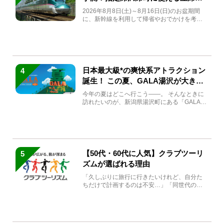
急券も解説
2026年8月8日(土)～8月16日(日)のお盆期間
に、新幹線を利用して帰省やおでかけを考え
ている方もい...
日本最大級*の爽快系アトラクション
4
誕生！ この夏、GALA湯沢が大きく
生まれ変わる
今年の夏はどこへ行こう――。 そんなときに
訪れたいのが、新潟県湯沢町にある「GALA湯
沢」。2026年...
【50代・60代に人気】クラブツーリ
5
ズムが選ばれる理由
「久しぶりに旅行に行きたいけれど、自分た
ちだけで計画するのは不安…」「同世代の方
と気兼ねなく楽しみたい」...