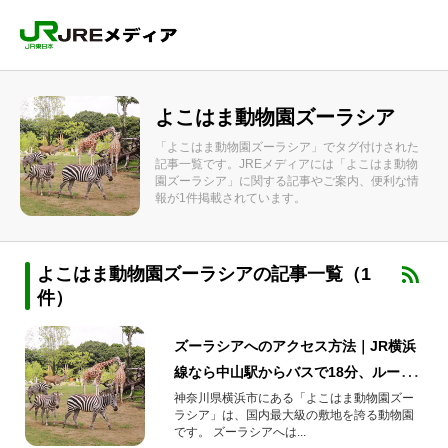
よこはま動物園ズーラシア
「よこはま動物園ズーラシア」でタグ付けされた
記事一覧です。JREメディアには「よこはま動物
園ズーラシア」に関する記事やご案内、便利な情
報が1件掲載されています。
よこはま動物園ズーラシアの記事一覧（1
件）
ズーラシアへのアクセス方法｜JR横浜
線なら中山駅からバスで18分、ルート
を写真で解説
神奈川県横浜市にある「よこはま動物園ズー
ラシア」は、国内最大級の敷地を誇る動物園
です。 ズーラシアへは...