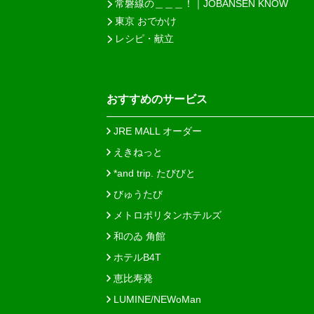
常磐線の＿＿＿！｜JOBANSEN KNOW
東京 おでかけ
レシピ・献立
おすすめのサービス
JRE MALL オーダー
えきねっと
*and trip. たびびと
びゅうたび
メトロポリタンホテルズ
和のゐ 角館
ホテルB4T
恵比寿発
LUMINE/NEWoMan