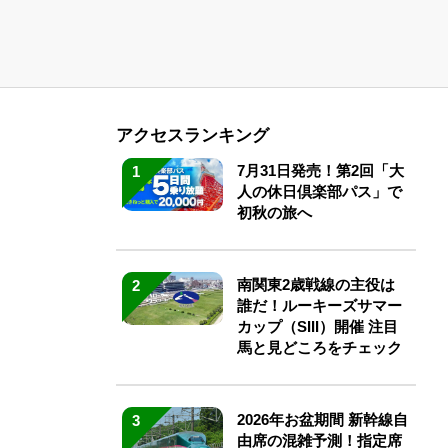
アクセスランキング
7月31日発売！第2回「大
1
人の休日倶楽部パス」で
初秋の旅へ
南関東2歳戦線の主役は
2
誰だ！ルーキーズサマー
カップ（SIII）開催 注目
馬と見どころをチェック
2026年お盆期間 新幹線自
3
由席の混雑予測！指定席