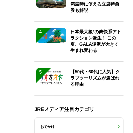
満席時に使える立席特急
券も解説
日本最大級*の爽快系アト
4
ラクション誕生！ この
夏、GALA湯沢が大きく
生まれ変わる
【50代・60代に人気】ク
5
ラブツーリズムが選ばれ
る理由
JREメディア注目カテゴリ
おでかけ