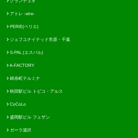
グランデュオ
アトレ -atre-
PERIE(ペリエ)
ジェフユナイテッド市原・千葉
S-PAL (エスパル)
A-FACTORY
錦糸町テルミナ
秋田駅ビル トピコ・アルス
CoCoLo
盛岡駅ビル フェザン
ガーラ湯沢