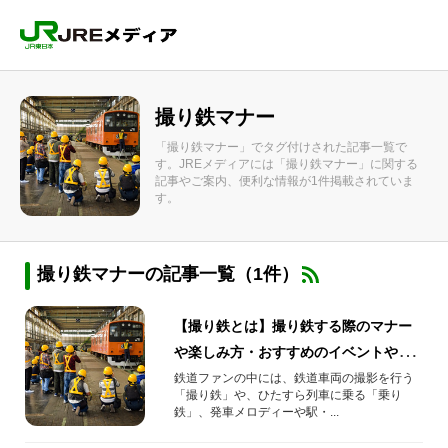
撮り鉄マナー
「撮り鉄マナー」でタグ付けされた記事一覧で
す。JREメディアには「撮り鉄マナー」に関する
記事やご案内、便利な情報が1件掲載されていま
す。
撮り鉄マナーの記事一覧（1件）
【撮り鉄とは】撮り鉄する際のマナー
や楽しみ方・おすすめのイベントやグ
ッズも紹介
鉄道ファンの中には、鉄道車両の撮影を行う
「撮り鉄」や、ひたすら列車に乗る「乗り
鉄」、発車メロディーや駅・...