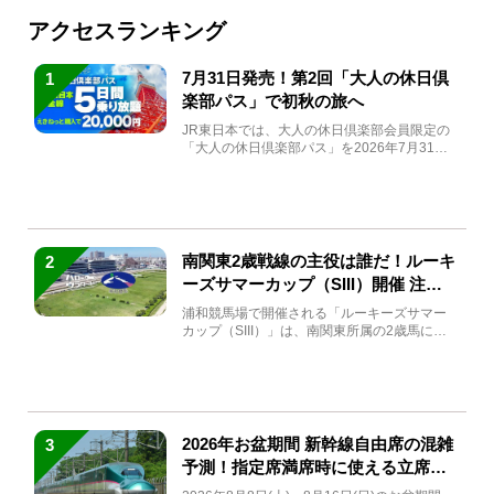
アクセスランキング
7月31日発売！第2回「大人の休日倶
1
楽部パス」で初秋の旅へ
JR東日本では、大人の休日倶楽部会員限定の
「大人の休日倶楽部パス」を2026年7月31日
(金)～9月7日...
南関東2歳戦線の主役は誰だ！ルーキ
2
ーズサマーカップ（SIII）開催 注目
馬と見どころをチェック
浦和競馬場で開催される「ルーキーズサマー
カップ（SIII）」は、南関東所属の2歳馬によ
る注目の重賞競走（...
2026年お盆期間 新幹線自由席の混雑
3
予測！指定席満席時に使える立席特
急券も解説