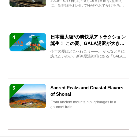
2026年8月8日(土)～8月16日(日)のお盆期間
に、新幹線を利用して帰省やおでかけを考え
ている方もい...
日本最大級*の爽快系アトラクション
4
誕生！ この夏、GALA湯沢が大きく
生まれ変わる
今年の夏はどこへ行こう――。 そんなときに
訪れたいのが、新潟県湯沢町にある「GALA湯
沢」。2026年...
Sacred Peaks and Coastal Flavors
5
of Shonai
From ancient mountain pilgrimages to a
gourmet train...