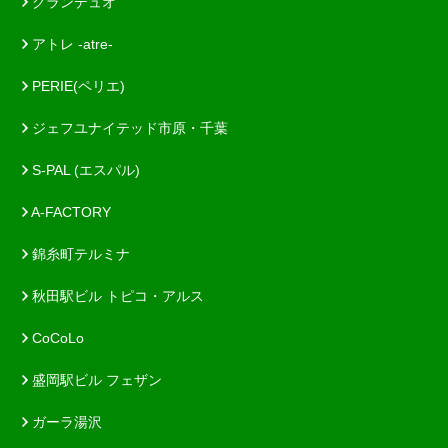
グランデュオ
アトレ -atre-
PERIE(ペリエ)
ジェフユナイテッド市原・千葉
S-PAL (エスパル)
A-FACTORY
錦糸町テルミナ
秋田駅ビル トピコ・アルス
CoCoLo
盛岡駅ビル フェザン
ガーラ湯沢