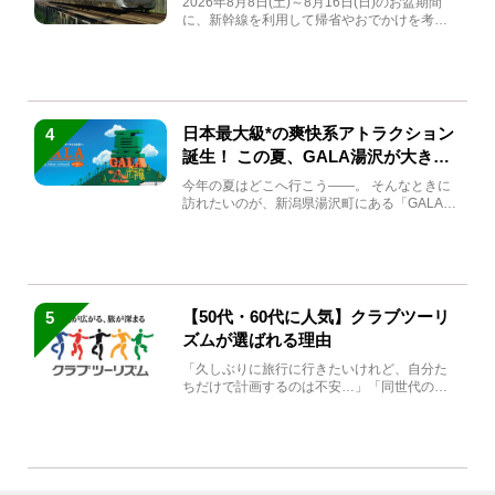
2026年8月8日(土)～8月16日(日)のお盆期間
に、新幹線を利用して帰省やおでかけを考え
ている方もい...
日本最大級*の爽快系アトラクション
4
誕生！ この夏、GALA湯沢が大きく
生まれ変わる
今年の夏はどこへ行こう――。 そんなときに
訪れたいのが、新潟県湯沢町にある「GALA湯
沢」。2026年...
【50代・60代に人気】クラブツーリ
5
ズムが選ばれる理由
「久しぶりに旅行に行きたいけれど、自分た
ちだけで計画するのは不安…」「同世代の方
と気兼ねなく楽しみたい」...