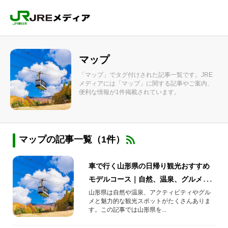
マップ
「マップ」でタグ付けされた記事一覧です。JRE
メディアには「マップ」に関する記事やご案内、
便利な情報が1件掲載されています。
マップの記事一覧（1件）
車で行く山形県の日帰り観光おすすめ
モデルコース｜自然、温泉、グルメを
満喫する旅
山形県は自然や温泉、アクティビティやグル
メと魅力的な観光スポットがたくさんありま
す。この記事では山形県を...