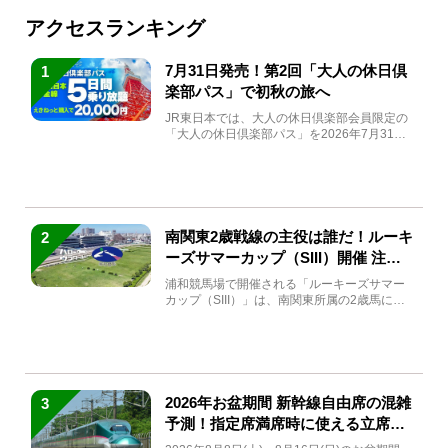
アクセスランキング
7月31日発売！第2回「大人の休日倶
1
楽部パス」で初秋の旅へ
JR東日本では、大人の休日倶楽部会員限定の
「大人の休日倶楽部パス」を2026年7月31日
(金)～9月7日...
南関東2歳戦線の主役は誰だ！ルーキ
2
ーズサマーカップ（SIII）開催 注目
馬と見どころをチェック
浦和競馬場で開催される「ルーキーズサマー
カップ（SIII）」は、南関東所属の2歳馬によ
る注目の重賞競走（...
2026年お盆期間 新幹線自由席の混雑
3
予測！指定席満席時に使える立席特
急券も解説