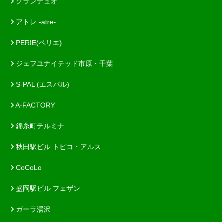
グランデュオ
アトレ -atre-
PERIE(ペリエ)
ジェフユナイテッド市原・千葉
S-PAL (エスパル)
A-FACTORY
錦糸町テルミナ
秋田駅ビル トピコ・アルス
CoCoLo
盛岡駅ビル フェザン
ガーラ湯沢