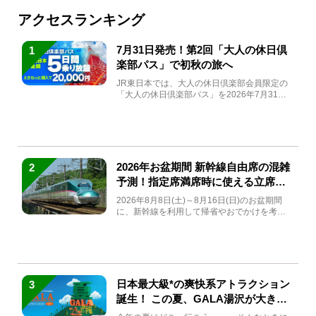
アクセスランキング
7月31日発売！第2回「大人の休日倶
1
楽部パス」で初秋の旅へ
JR東日本では、大人の休日倶楽部会員限定の
「大人の休日倶楽部パス」を2026年7月31日
(金)～9月7日...
2026年お盆期間 新幹線自由席の混雑
2
予測！指定席満席時に使える立席特
急券も解説
2026年8月8日(土)～8月16日(日)のお盆期間
に、新幹線を利用して帰省やおでかけを考え
ている方もい...
日本最大級*の爽快系アトラクション
3
誕生！ この夏、GALA湯沢が大きく
生まれ変わる