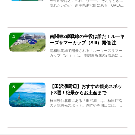
今年の夏はどこへ行こう――。 そんなときに
訪れたいのが、新潟県湯沢町にある「GALA湯
沢」。2026年...
南関東2歳戦線の主役は誰だ！ルーキ
4
ーズサマーカップ（SIII）開催 注目
馬と見どころをチェック
浦和競馬場で開催される「ルーキーズサマー
カップ（SIII）」は、南関東所属の2歳馬によ
る注目の重賞競走（...
【田沢湖周辺】おすすめ観光スポッ
5
ト8選！絶景からお土産まで
秋田県仙北市にある「田沢湖」は、秋田屈指
の人気観光スポット。湖畔や湖周辺には、田
沢湖の魅力を堪能できる名...