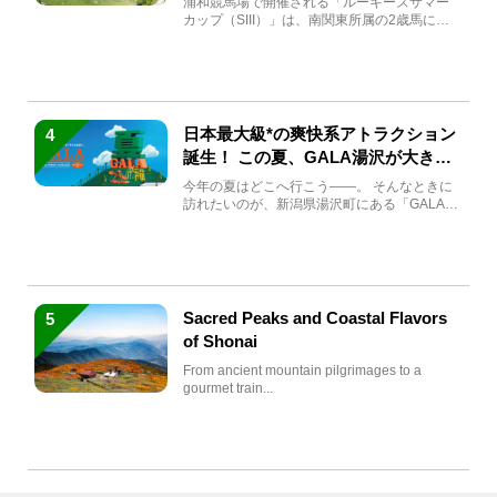
浦和競馬場で開催される「ルーキーズサマー
カップ（SIII）」は、南関東所属の2歳馬によ
る注目の重賞競走（...
日本最大級*の爽快系アトラクション
4
誕生！ この夏、GALA湯沢が大きく
生まれ変わる
今年の夏はどこへ行こう――。 そんなときに
訪れたいのが、新潟県湯沢町にある「GALA湯
沢」。2026年...
Sacred Peaks and Coastal Flavors
5
of Shonai
From ancient mountain pilgrimages to a
gourmet train...