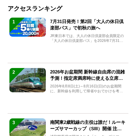
アクセスランキング
7月31日発売！第2回「大人の休日倶
1
楽部パス」で初秋の旅へ
JR東日本では、大人の休日倶楽部会員限定の
「大人の休日倶楽部パス」を2026年7月31日
(金)～9月7日...
2026年お盆期間 新幹線自由席の混雑
2
予測！指定席満席時に使える立席特
急券も解説
2026年8月8日(土)～8月16日(日)のお盆期間
に、新幹線を利用して帰省やおでかけを考え
ている方もい...
南関東2歳戦線の主役は誰だ！ルーキ
3
ーズサマーカップ（SIII）開催 注目
馬と見どころをチェック