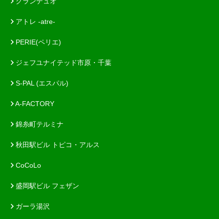
グランデュオ
アトレ -atre-
PERIE(ペリエ)
ジェフユナイテッド市原・千葉
S-PAL (エスパル)
A-FACTORY
錦糸町テルミナ
秋田駅ビル トピコ・アルス
CoCoLo
盛岡駅ビル フェザン
ガーラ湯沢