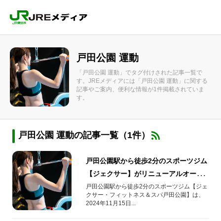
戸田公園 運動
「戸田公園 運動」でタグ付けされた記事一覧で
す。JREメディアには「戸田公園 運動」に関する
記事やご案内、便利な情報が1件掲載されていま
す。
戸田公園 運動の記事一覧（1件）
戸田公園駅から徒歩2分のスポーツジム
【ジェクサー】がリニューアルオープ
ン！お得に入会できるキャンペーンも
戸田公園駅から徒歩2分のスポーツジム【ジェ
クサー・フィットネス＆スパ戸田公園】は、
実施中！
2024年11月15日...