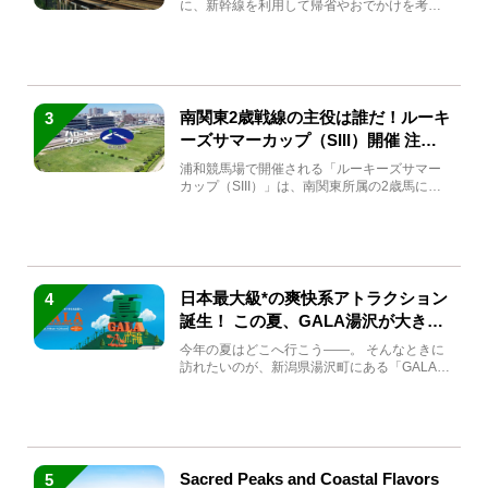
に、新幹線を利用して帰省やおでかけを考え
ている方もい...
南関東2歳戦線の主役は誰だ！ルーキ
3
ーズサマーカップ（SIII）開催 注目
馬と見どころをチェック
浦和競馬場で開催される「ルーキーズサマー
カップ（SIII）」は、南関東所属の2歳馬によ
る注目の重賞競走（...
日本最大級*の爽快系アトラクション
4
誕生！ この夏、GALA湯沢が大きく
生まれ変わる
今年の夏はどこへ行こう――。 そんなときに
訪れたいのが、新潟県湯沢町にある「GALA湯
沢」。2026年...
Sacred Peaks and Coastal Flavors
5