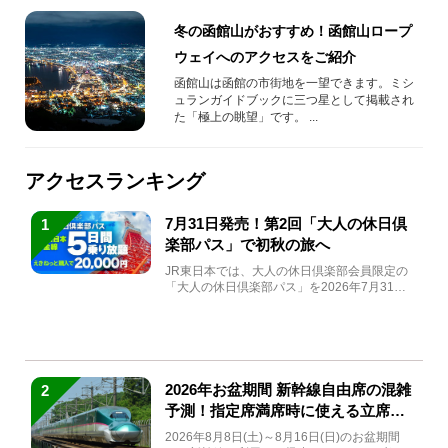
冬の函館山がおすすめ！函館山ロープ
ウェイへのアクセスをご紹介
函館山は函館の市街地を一望できます。ミシ
ュランガイドブックに三つ星として掲載され
た「極上の眺望」です。 ...
アクセスランキング
7月31日発売！第2回「大人の休日倶
1
楽部パス」で初秋の旅へ
JR東日本では、大人の休日倶楽部会員限定の
「大人の休日倶楽部パス」を2026年7月31日
(金)～9月7日...
2026年お盆期間 新幹線自由席の混雑
2
予測！指定席満席時に使える立席特
急券も解説
2026年8月8日(土)～8月16日(日)のお盆期間