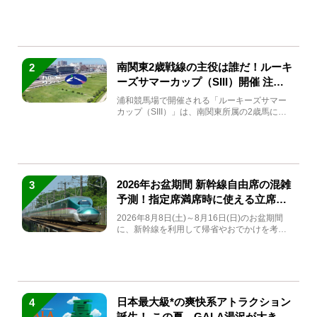
(金)～9月7日...
南関東2歳戦線の主役は誰だ！ルーキ
2
ーズサマーカップ（SIII）開催 注目
馬と見どころをチェック
浦和競馬場で開催される「ルーキーズサマー
カップ（SIII）」は、南関東所属の2歳馬によ
る注目の重賞競走（...
2026年お盆期間 新幹線自由席の混雑
3
予測！指定席満席時に使える立席特
急券も解説
2026年8月8日(土)～8月16日(日)のお盆期間
に、新幹線を利用して帰省やおでかけを考え
ている方もい...
日本最大級*の爽快系アトラクション
4
誕生！ この夏、GALA湯沢が大きく