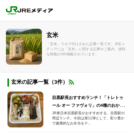
玄米
「玄米」でタグ付けされた記事一覧です。JREメ
ディアには「玄米」に関する記事やご案内、便利
な情報が3件掲載されています。
玄米の記事一覧（3件）
目黒駅長おすすめランチ！「トレトゥ
ール オー ファヴォリ」の4種のおかず
のお弁当
JR東日本目黒駅長がおすすめする、目黒駅の
周辺ランチ。今回は第11弾として、彩り豊か
で健康的なお弁当をテ...