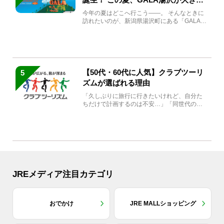
生まれ変わる
今年の夏はどこへ行こう――。 そんなときに
訪れたいのが、新潟県湯沢町にある「GALA湯
沢」。2026年...
【50代・60代に人気】クラブツーリ
5
ズムが選ばれる理由
「久しぶりに旅行に行きたいけれど、自分た
ちだけで計画するのは不安…」「同世代の方
と気兼ねなく楽しみたい」...
JREメディア注目カテゴリ
おでかけ
JRE MALLショッピング