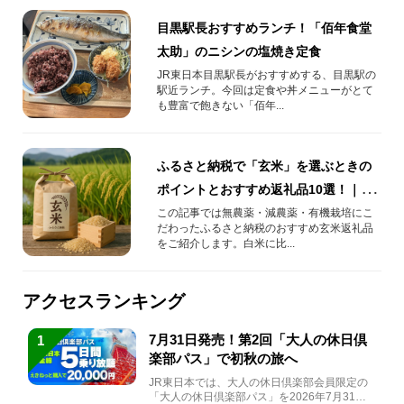
目黒駅長おすすめランチ！「佰年食堂
太助」のニシンの塩焼き定食
JR東日本目黒駅長がおすすめする、目黒駅の
駅近ランチ。今回は定食や丼メニューがとて
も豊富で飽きない「佰年...
ふるさと納税で「玄米」を選ぶときの
ポイントとおすすめ返礼品10選！｜
JRE MALLふるさと納税
この記事では無農薬・減農薬・有機栽培にこ
だわったふるさと納税のおすすめ玄米返礼品
をご紹介します。白米に比...
アクセスランキング
7月31日発売！第2回「大人の休日倶
1
楽部パス」で初秋の旅へ
JR東日本では、大人の休日倶楽部会員限定の
「大人の休日倶楽部パス」を2026年7月31日