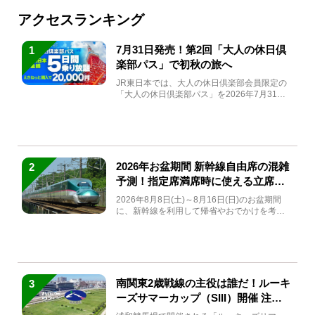
アクセスランキング
7月31日発売！第2回「大人の休日倶
1
楽部パス」で初秋の旅へ
JR東日本では、大人の休日倶楽部会員限定の
「大人の休日倶楽部パス」を2026年7月31日
(金)～9月7日...
2026年お盆期間 新幹線自由席の混雑
2
予測！指定席満席時に使える立席特
急券も解説
2026年8月8日(土)～8月16日(日)のお盆期間
に、新幹線を利用して帰省やおでかけを考え
ている方もい...
南関東2歳戦線の主役は誰だ！ルーキ
3
ーズサマーカップ（SIII）開催 注目
馬と見どころをチェック