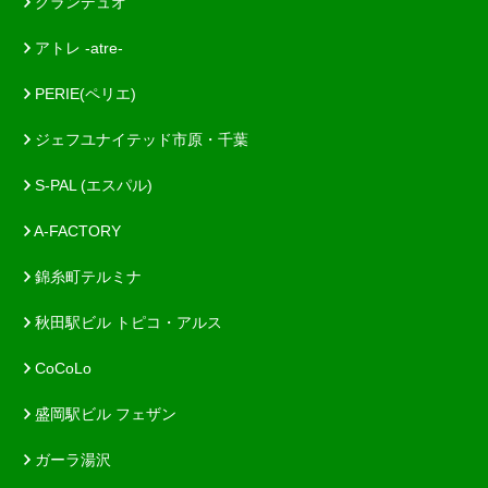
グランデュオ
アトレ -atre-
PERIE(ペリエ)
ジェフユナイテッド市原・千葉
S-PAL (エスパル)
A-FACTORY
錦糸町テルミナ
秋田駅ビル トピコ・アルス
CoCoLo
盛岡駅ビル フェザン
ガーラ湯沢