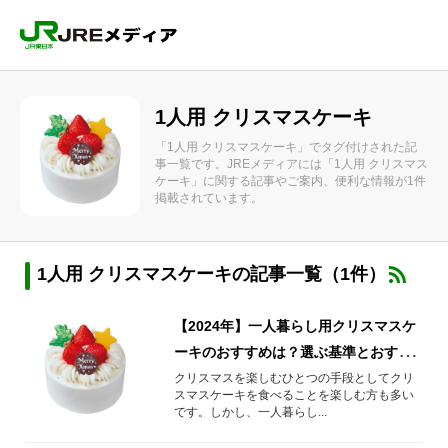
1人用 クリスマスケーキ
「1人用 クリスマスケーキ」でタグ付けされた記
事一覧です。JREメディアには「1人用 クリスマス
ケーキ」に関する記事やご案内、便利な情報が1件
掲載されています。
1人用 クリスマスケーキの記事一覧（1件）
【2024年】一人暮らし用クリスマスケ
ーキのおすすめは？選ぶ基準とおすす
め商品をご紹介
クリスマスを楽しむひとつの手段としてクリ
スマスケーキを食べることを楽しむ方も多い
です。しかし、一人暮らし...