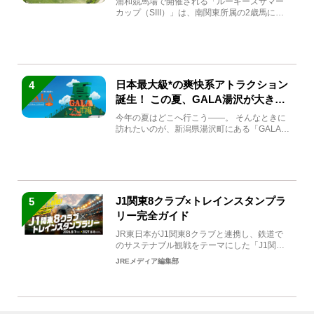
浦和競馬場で開催される「ルーキーズサマー
カップ（SIII）」は、南関東所属の2歳馬によ
る注目の重賞競走（...
日本最大級*の爽快系アトラクション
4
誕生！ この夏、GALA湯沢が大きく
生まれ変わる
今年の夏はどこへ行こう――。 そんなときに
訪れたいのが、新潟県湯沢町にある「GALA湯
沢」。2026年...
J1関東8クラブ×トレインスタンプラ
5
リー完全ガイド
JR東日本がJ1関東8クラブと連携し、鉄道で
のサステナブル観戦をテーマにした「J1関東8
クラブ×トレイン...
JREメディア編集部