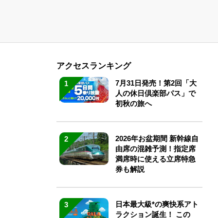
アクセスランキング
7月31日発売！第2回「大
1
人の休日倶楽部パス」で
初秋の旅へ
2026年お盆期間 新幹線自
2
由席の混雑予測！指定席
満席時に使える立席特急
券も解説
日本最大級*の爽快系アト
3
ラクション誕生！ この