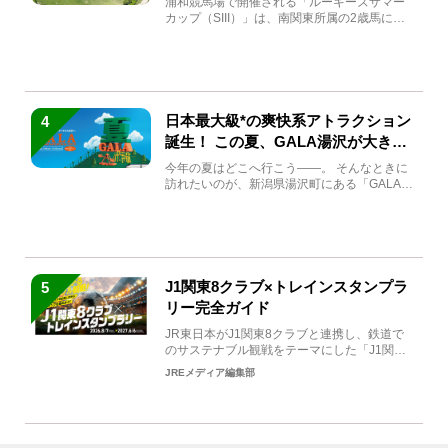
浦和競馬場で開催される「ルーキーズサマー
カップ（SIII）」は、南関東所属の2歳馬によ
る注目の重賞競走（...
日本最大級*の爽快系アトラクション
4
誕生！ この夏、GALA湯沢が大きく
生まれ変わる
今年の夏はどこへ行こう――。 そんなときに
訪れたいのが、新潟県湯沢町にある「GALA湯
沢」。2026年...
J1関東8クラブ×トレインスタンプラ
5
リー完全ガイド
JR東日本がJ1関東8クラブと連携し、鉄道で
のサステナブル観戦をテーマにした「J1関東8
クラブ×トレイン...
JREメディア編集部