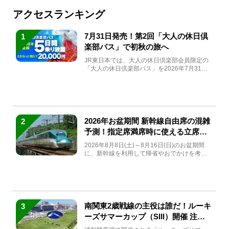
アクセスランキング
7月31日発売！第2回「大人の休日倶
1
楽部パス」で初秋の旅へ
JR東日本では、大人の休日倶楽部会員限定の
「大人の休日倶楽部パス」を2026年7月31日
(金)～9月7日...
2026年お盆期間 新幹線自由席の混雑
2
予測！指定席満席時に使える立席特
急券も解説
2026年8月8日(土)～8月16日(日)のお盆期間
に、新幹線を利用して帰省やおでかけを考え
ている方もい...
南関東2歳戦線の主役は誰だ！ルーキ
3
ーズサマーカップ（SIII）開催 注目
馬と見どころをチェック