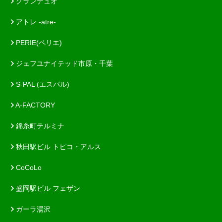
グランデュオ
アトレ -atre-
PERIE(ペリエ)
ジェフユナイテッド市原・千葉
S-PAL (エスパル)
A-FACTORY
錦糸町テルミナ
秋田駅ビル トピコ・アルス
CoCoLo
盛岡駅ビル フェザン
ガーラ湯沢