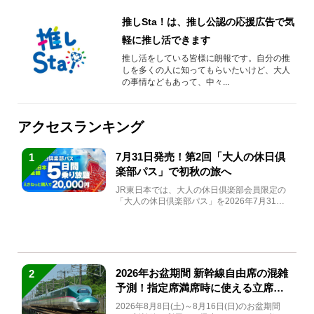
推しSta！は、推し公認の応援広告で気
軽に推し活できます
推し活をしている皆様に朗報です。自分の推
しを多くの人に知ってもらいたいけど、大人
の事情などもあって、中々...
アクセスランキング
7月31日発売！第2回「大人の休日倶
1
楽部パス」で初秋の旅へ
JR東日本では、大人の休日倶楽部会員限定の
「大人の休日倶楽部パス」を2026年7月31日
(金)～9月7日...
2026年お盆期間 新幹線自由席の混雑
2
予測！指定席満席時に使える立席特
急券も解説
2026年8月8日(土)～8月16日(日)のお盆期間