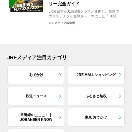
リー完全ガイド
JR東日本がJ1関東8クラブと連携し、鉄道で
のサステナブル観戦をテーマにした「J1関東8
クラブ×トレイン...
JREメディア編集部
JREメディア注目カテゴリ
おでかけ
JRE MALLショッピング
鉄道ニュース
ふるさと納税
常磐線の＿＿＿！｜
東京 おでかけ
JOBANSEN KNOW