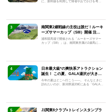
に、新幹線を利用して帰省やおでかけを考え
ている方もい...
南関東2歳戦線の主役は誰だ！ルーキ
3
ーズサマーカップ（SIII）開催 注目
馬と見どころをチェック
浦和競馬場で開催される「ルーキーズサマー
カップ（SIII）」は、南関東所属の2歳馬によ
る注目の重賞競走（...
日本最大級*の爽快系アトラクション
4
誕生！ この夏、GALA湯沢が大きく
生まれ変わる
今年の夏はどこへ行こう――。 そんなときに
訪れたいのが、新潟県湯沢町にある「GALA湯
沢」。2026年...
J1関東8クラブ×トレインスタンプラ
5