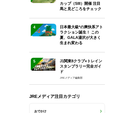
カップ（SIII）開催 注目
馬と見どころをチェック
日本最大級*の爽快系アト
4
ラクション誕生！ この
夏、GALA湯沢が大きく
生まれ変わる
J1関東8クラブ×トレイン
5
スタンプラリー完全ガイ
ド
JREメディア編集部
JREメディア注目カテゴリ
おでかけ