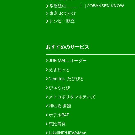
常磐線の＿＿＿！｜JOBANSEN KNOW
東京 おでかけ
レシピ・献立
おすすめのサービス
JRE MALL オーダー
えきねっと
*and trip. たびびと
びゅうたび
メトロポリタンホテルズ
和のゐ 角館
ホテルB4T
恵比寿発
LUMINE/NEWoMan