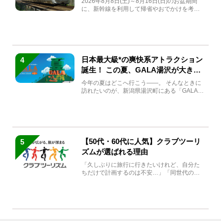
2026年8月8日(土)～8月16日(日)のお盆期間
に、新幹線を利用して帰省やおでかけを考え
ている方もい...
日本最大級*の爽快系アトラクション
4
誕生！ この夏、GALA湯沢が大きく
生まれ変わる
今年の夏はどこへ行こう――。 そんなときに
訪れたいのが、新潟県湯沢町にある「GALA湯
沢」。2026年...
【50代・60代に人気】クラブツーリ
5
ズムが選ばれる理由
「久しぶりに旅行に行きたいけれど、自分た
ちだけで計画するのは不安…」「同世代の方
と気兼ねなく楽しみたい」...