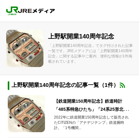
上野駅開業140周年記念
「上野駅開業140周年記念」でタグ付けされた記事
一覧です。JREメディアには「上野駅開業140周年
記念」に関する記事やご案内、便利な情報が1件掲
載されています。
上野駅開業140周年記念の記事一覧（1件）
【鉄道開業150周年記念】鉄道時計
「485系特急ひたち」「24系25形北斗
星」「E26系カシオペア」が発売
2022年に鉄道開業150周年記念して販売され
たCITIZENの「アナデジテンプ」鉄道腕時
計。「1号機関...