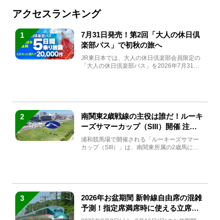
アクセスランキング
7月31日発売！第2回「大人の休日倶
1
楽部パス」で初秋の旅へ
JR東日本では、大人の休日倶楽部会員限定の
「大人の休日倶楽部パス」を2026年7月31日
(金)～9月7日...
南関東2歳戦線の主役は誰だ！ルーキ
2
ーズサマーカップ（SIII）開催 注目
馬と見どころをチェック
浦和競馬場で開催される「ルーキーズサマー
カップ（SIII）」は、南関東所属の2歳馬によ
る注目の重賞競走（...
2026年お盆期間 新幹線自由席の混雑
3
予測！指定席満席時に使える立席特
急券も解説