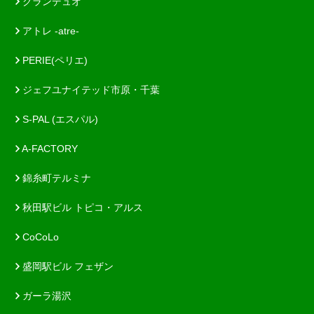
グランデュオ
アトレ -atre-
PERIE(ペリエ)
ジェフユナイテッド市原・千葉
S-PAL (エスパル)
A-FACTORY
錦糸町テルミナ
秋田駅ビル トピコ・アルス
CoCoLo
盛岡駅ビル フェザン
ガーラ湯沢