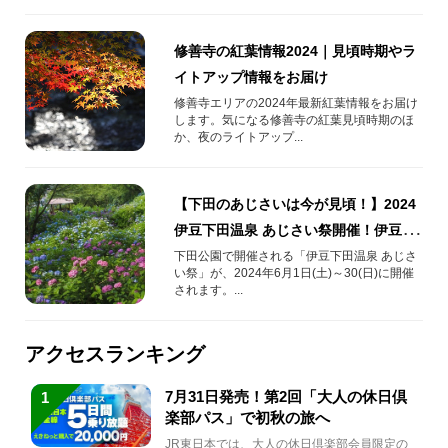
修善寺の紅葉情報2024｜見頃時期やラ
イトアップ情報をお届け
修善寺エリアの2024年最新紅葉情報をお届け
します。気になる修善寺の紅葉見頃時期のほ
か、夜のライトアップ...
【下田のあじさいは今が見頃！】2024
伊豆下田温泉 あじさい祭開催！伊豆
naviスタンプラリーを巡って賞品をゲ
下田公園で開催される「伊豆下田温泉 あじさ
い祭」が、2024年6月1日(土)～30(日)に開催
ットしよう！
されます。...
アクセスランキング
7月31日発売！第2回「大人の休日倶
1
楽部パス」で初秋の旅へ
JR東日本では、大人の休日倶楽部会員限定の