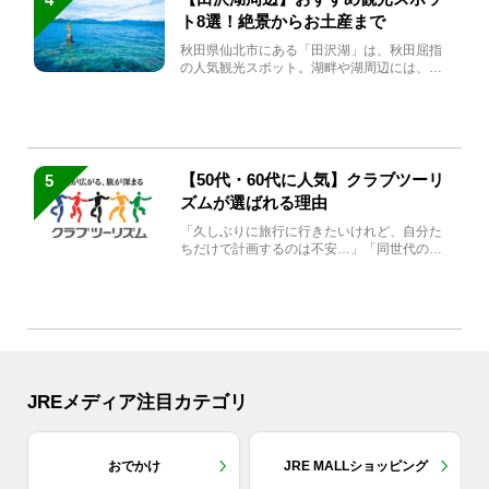
ト8選！絶景からお土産まで
秋田県仙北市にある「田沢湖」は、秋田屈指
の人気観光スポット。湖畔や湖周辺には、田
沢湖の魅力を堪能できる名...
【50代・60代に人気】クラブツーリ
5
ズムが選ばれる理由
「久しぶりに旅行に行きたいけれど、自分た
ちだけで計画するのは不安…」「同世代の方
と気兼ねなく楽しみたい」...
JREメディア注目カテゴリ
おでかけ
JRE MALLショッピング