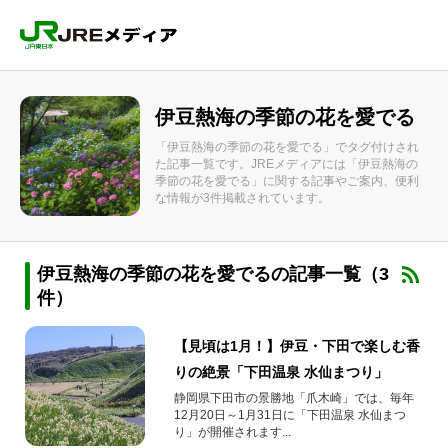
伊豆熱海の季節の花を愛でる
「伊豆熱海の季節の花を愛でる」でタグ付けされ
た記事一覧です。JREメディアには「伊豆熱海の
季節の花を愛でる」に関する記事やご案内、便利
な情報が3件掲載されています。
伊豆熱海の季節の花を愛でるの記事一覧（3
件）
【見頃は1月！】伊豆・下田で楽しむ香
りの絶景「下田温泉 水仙まつり」
静岡県下田市の景勝地「爪木崎」では、毎年
12月20日～1月31日に「下田温泉 水仙まつ
り」が開催されます...