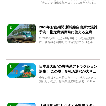
「大人の休日倶楽部パス」を2026年7月31日
(金)～9月7日...
2026年お盆期間 新幹線自由席の混雑
2
予測！指定席満席時に使える立席特
急券も解説
2026年8月8日(土)～8月16日(日)のお盆期間
に、新幹線を利用して帰省やおでかけを考え
ている方もい...
日本最大級*の爽快系アトラクション
3
誕生！ この夏、GALA湯沢が大きく
生まれ変わる
今年の夏はどこへ行こう――。 そんなときに
訪れたいのが、新潟県湯沢町にある「GALA湯
沢」。2026年...
【田沢湖周辺】おすすめ観光スポッ
4