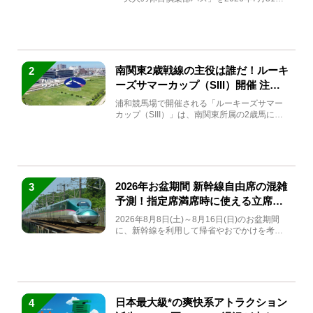
(金)～9月7日...
南関東2歳戦線の主役は誰だ！ルーキ
2
ーズサマーカップ（SIII）開催 注目
馬と見どころをチェック
浦和競馬場で開催される「ルーキーズサマー
カップ（SIII）」は、南関東所属の2歳馬によ
る注目の重賞競走（...
2026年お盆期間 新幹線自由席の混雑
3
予測！指定席満席時に使える立席特
急券も解説
2026年8月8日(土)～8月16日(日)のお盆期間
に、新幹線を利用して帰省やおでかけを考え
ている方もい...
日本最大級*の爽快系アトラクション
4