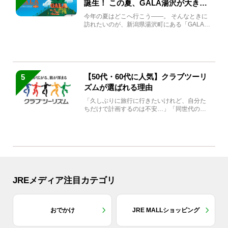
誕生！ この夏、GALA湯沢が大きく
生まれ変わる
今年の夏はどこへ行こう――。 そんなときに
訪れたいのが、新潟県湯沢町にある「GALA湯
沢」。2026年...
【50代・60代に人気】クラブツーリ
5
ズムが選ばれる理由
「久しぶりに旅行に行きたいけれど、自分た
ちだけで計画するのは不安…」「同世代の方
と気兼ねなく楽しみたい」...
JREメディア注目カテゴリ
おでかけ
JRE MALLショッピング