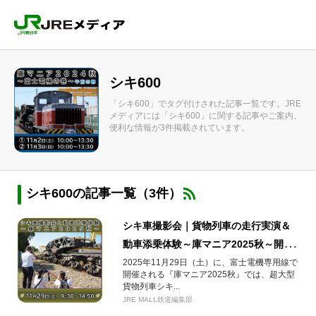
シキ600
「シキ600」でタグ付けされた記事一覧です。JRE
メディアには「シキ600」に関する記事やご案内、
便利な情報が3件掲載されています。
シキ600の記事一覧（3件）
シキ車撮影会｜貨物列車の走行実演＆
動車添乗体験～庫マニア2025秋～開
催！
2025年11月29日（土）に、富士電機専用線で
開催される『庫マニア2025秋』では、超大型
貨物列車シキ...
JRE MALL鉄道編集部