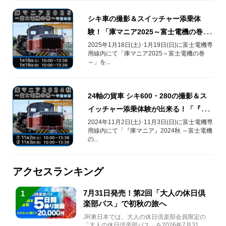
シキ車の撮影＆スイッチャー添乗体
験！「庫マニア2025～富士電機の巻
～」開催！
2025年1月18日(土)･1月19日(日)に富士電機専
用線内にて「庫マニア2025～富士電機の巻
～」を...
24軸の貨車 シキ600・280の撮影＆ス
イッチャー添乗体験が出来る！「『庫
マニア』2024秋」開催！
2024年11月2日(土)･11月3日(日)に富士電機専
用線内にて「『庫マニア』2024秋 ～富士電機
の...
アクセスランキング
7月31日発売！第2回「大人の休日倶
1
楽部パス」で初秋の旅へ
JR東日本では、大人の休日倶楽部会員限定の
「大人の休日倶楽部パス」を2026年7月31日