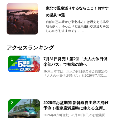
東北で温泉巡りするならここ！おすす
め温泉10選
自然の恵み豊かな東北地方には歴史ある温泉
地も多く、ゆったりと温泉旅行や湯巡りを楽
しむのがおすすめです。 ...
アクセスランキング
7月31日発売！第2回「大人の休日倶
1
楽部パス」で初秋の旅へ
JR東日本では、大人の休日倶楽部会員限定の
「大人の休日倶楽部パス」を2026年7月31日
(金)～9月7日...
2026年お盆期間 新幹線自由席の混雑
2
予測！指定席満席時に使える立席特
急券も解説
2026年8月8日(土)～8月16日(日)のお盆期間