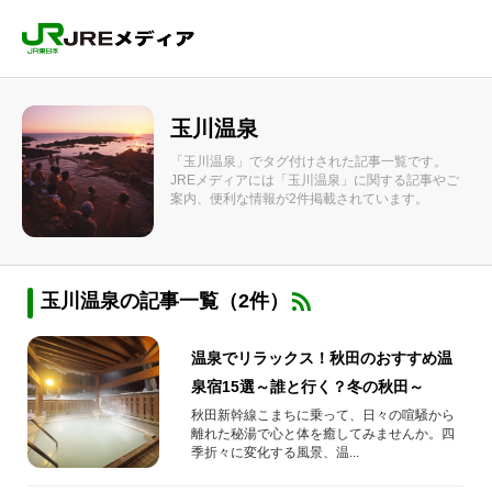
玉川温泉
「玉川温泉」でタグ付けされた記事一覧です。
JREメディアには「玉川温泉」に関する記事やご
案内、便利な情報が2件掲載されています。
玉川温泉の記事一覧（2件）
温泉でリラックス！秋田のおすすめ温
泉宿15選～誰と行く？冬の秋田～
秋田新幹線こまちに乗って、日々の喧騒から
離れた秘湯で心と体を癒してみませんか。四
季折々に変化する風景、温...