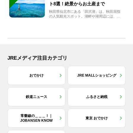
ト8選！絶景からお土産まで
秋田県仙北市にある「田沢湖」は、秋田屈指
の人気観光スポット。湖畔や湖周辺には、田
沢湖の魅力を堪能できる名...
JREメディア注目カテゴリ
おでかけ
JRE MALLショッピング
鉄道ニュース
ふるさと納税
常磐線の＿＿＿！｜
東京 おでかけ
JOBANSEN KNOW