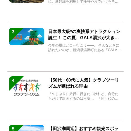
に、新幹線を利用して帰省やおでかけを考え
ている方もい...
日本最大級*の爽快系アトラクション
3
誕生！ この夏、GALA湯沢が大きく
生まれ変わる
今年の夏はどこへ行こう――。 そんなときに
訪れたいのが、新潟県湯沢町にある「GALA湯
沢」。2026年...
【50代・60代に人気】クラブツーリ
4
ズムが選ばれる理由
「久しぶりに旅行に行きたいけれど、自分た
ちだけで計画するのは不安…」「同世代の方
と気兼ねなく楽しみたい」...
【田沢湖周辺】おすすめ観光スポッ
5