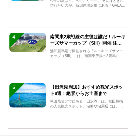
今年の夏はどこへ行こう――。 そんなときに
訪れたいのが、新潟県湯沢町にある「GALA湯
沢」。2026年...
南関東2歳戦線の主役は誰だ！ルーキ
4
ーズサマーカップ（SIII）開催 注目
馬と見どころをチェック
浦和競馬場で開催される「ルーキーズサマー
カップ（SIII）」は、南関東所属の2歳馬によ
る注目の重賞競走（...
【田沢湖周辺】おすすめ観光スポッ
5
ト8選！絶景からお土産まで
秋田県仙北市にある「田沢湖」は、秋田屈指
の人気観光スポット。湖畔や湖周辺には、田
沢湖の魅力を堪能できる名...