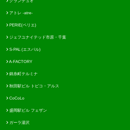
グランデュオ
アトレ -atre-
PERIE(ペリエ)
ジェフユナイテッド市原・千葉
S-PAL (エスパル)
A-FACTORY
錦糸町テルミナ
秋田駅ビル トピコ・アルス
CoCoLo
盛岡駅ビル フェザン
ガーラ湯沢