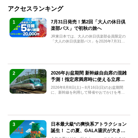
アクセスランキング
7月31日発売！第2回「大人の休日倶
1
楽部パス」で初秋の旅へ
JR東日本では、大人の休日倶楽部会員限定の
「大人の休日倶楽部パス」を2026年7月31日
(金)～9月7日...
2026年お盆期間 新幹線自由席の混雑
2
予測！指定席満席時に使える立席特
急券も解説
2026年8月8日(土)～8月16日(日)のお盆期間
に、新幹線を利用して帰省やおでかけを考え
ている方もい...
日本最大級*の爽快系アトラクション
3
誕生！ この夏、GALA湯沢が大きく
生まれ変わる