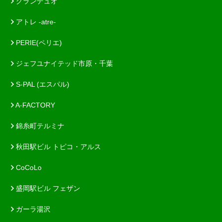
グランデュオ
アトレ -atre-
PERIE(ペリエ)
ジェフユナイテッド市原・千葉
S-PAL (エスパル)
A-FACTORY
錦糸町テルミナ
秋田駅ビル トピコ・アルス
CoCoLo
盛岡駅ビル フェザン
ガーラ湯沢