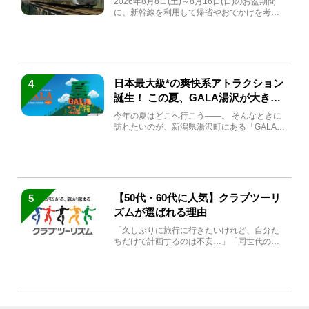
2026年8月8日(土)～8月16日(日)のお盆期間
に、新幹線を利用して帰省やおでかけを考え
ている方もい...
日本最大級*の爽快系アトラクション
4
誕生！ この夏、GALA湯沢が大きく
生まれ変わる
今年の夏はどこへ行こう――。 そんなときに
訪れたいのが、新潟県湯沢町にある「GALA湯
沢」。2026年...
【50代・60代に人気】クラブツーリ
5
ズムが選ばれる理由
「久しぶりに旅行に行きたいけれど、自分た
ちだけで計画するのは不安…」「同世代の方
と気兼ねなく楽しみたい」...