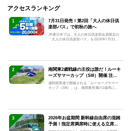
アクセスランキング
7月31日発売！第2回「大人の休日倶
1
楽部パス」で初秋の旅へ
JR東日本では、大人の休日倶楽部会員限定の
「大人の休日倶楽部パス」を2026年7月31日
(金)～9月7日...
南関東2歳戦線の主役は誰だ！ルーキ
2
ーズサマーカップ（SIII）開催 注目
馬と見どころをチェック
浦和競馬場で開催される「ルーキーズサマー
カップ（SIII）」は、南関東所属の2歳馬によ
る注目の重賞競走（...
2026年お盆期間 新幹線自由席の混雑
3
予測！指定席満席時に使える立席特
急券も解説