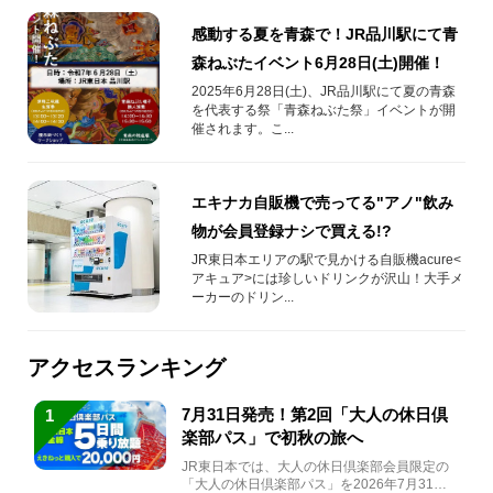
感動する夏を青森で！JR品川駅にて青
森ねぶたイベント6月28日(土)開催！
2025年6月28日(土)、JR品川駅にて夏の青森
を代表する祭「青森ねぶた祭」イベントが開
催されます。こ...
エキナカ自販機で売ってる"アノ"飲み
物が会員登録ナシで買える!?
JR東日本エリアの駅で見かける自販機acure<
アキュア>には珍しいドリンクが沢山！大手メ
ーカーのドリン...
アクセスランキング
7月31日発売！第2回「大人の休日倶
1
楽部パス」で初秋の旅へ
JR東日本では、大人の休日倶楽部会員限定の
「大人の休日倶楽部パス」を2026年7月31日