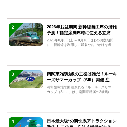
(金)～9月7日...
2026年お盆期間 新幹線自由席の混雑
2
予測！指定席満席時に使える立席特
急券も解説
2026年8月8日(土)～8月16日(日)のお盆期間
に、新幹線を利用して帰省やおでかけを考え
ている方もい...
南関東2歳戦線の主役は誰だ！ルーキ
3
ーズサマーカップ（SIII）開催 注目
馬と見どころをチェック
浦和競馬場で開催される「ルーキーズサマー
カップ（SIII）」は、南関東所属の2歳馬によ
る注目の重賞競走（...
日本最大級*の爽快系アトラクション
4
誕生！ この夏、GALA湯沢が大きく