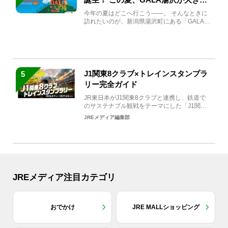
生まれ変わる
今年の夏はどこへ行こう――。 そんなときに
訪れたいのが、新潟県湯沢町にある「GALA湯
沢」。2026年...
J1関東8クラブ×トレインスタンプラ
5
リー完全ガイド
JR東日本がJ1関東8クラブと連携し、鉄道で
のサステナブル観戦をテーマにした「J1関東8
クラブ×トレイン...
JREメディア編集部
JREメディア注目カテゴリ
おでかけ
JRE MALLショッピング