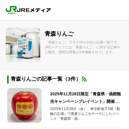
青森りんご
「青森りんご」でタグ付けされた記事一覧です。
JREメディアには「青森りんご」に関する記事や
ご案内、便利な情報が3件掲載されています。
青森りんごの記事一覧（3件）
2025年11月28日限定「青森県・函館観
光キャンペーンプレイベント」開催！
東京駅で青森りんごを数量限定で無料
2025年11月28日（金）、東京駅地下1階『動
輪の広場』で青森りんごをテーマにしたイベ
配布します
ント『青森県・函...