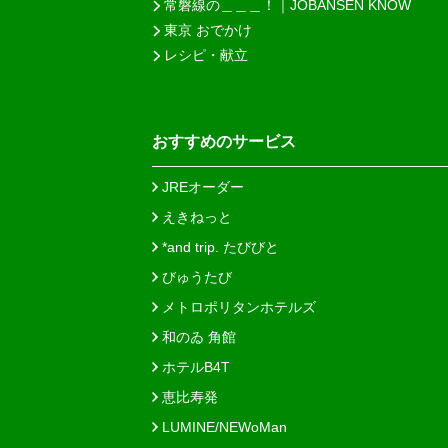
常磐線の＿＿＿！｜JOBANSEN KNOW
東京 おでかけ
レシピ・献立
おすすめのサービス
JREオーダー
えきねっと
*and trip. たびびと
びゅうたび
メトロポリタンホテルズ
和のゐ 角館
ホテルB4T
恵比寿発
LUMINE/NEWoMan