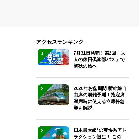
アクセスランキング
7月31日発売！第2回「大
1
人の休日倶楽部パス」で
初秋の旅へ
2026年お盆期間 新幹線自
2
由席の混雑予測！指定席
満席時に使える立席特急
券も解説
日本最大級*の爽快系アト
3
ラクション誕生！ この