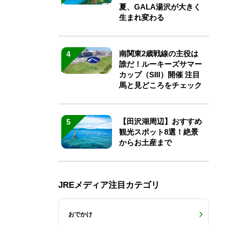
夏、GALA湯沢が大きく
生まれ変わる
南関東2歳戦線の主役は
4
誰だ！ルーキーズサマー
カップ（SIII）開催 注目
馬と見どころをチェック
【田沢湖周辺】おすすめ
5
観光スポット8選！絶景
からお土産まで
JREメディア注目カテゴリ
おでかけ