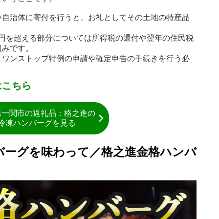
い自治体に寄付を行うと、お礼としてその土地の特産品
00円を超える部分については所得税の還付や翌年の住民税
組みです。
、ワンストップ特例の申請や確定申告の手続きを行う必
はこちら
県一関市の返礼品：格之進の
冷凍ハンバーグを見る
バーグを味わって／格之進金格ハンバ