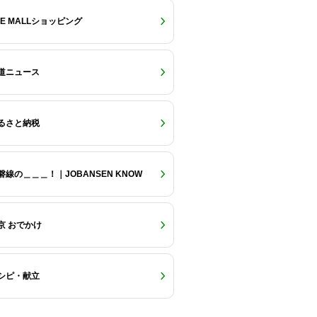
RE MALLショッピング
道ニュース
るさと納税
磐線の＿＿＿！｜JOBANSEN KNOW
京 おでかけ
シピ・献立