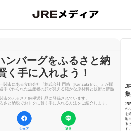
ハンバーグをふるさと納
賢く手に入れよう！
市にある食肉会社『株式会社 門崎（Kanzaki Inc.）』が販
J
岩手で作られた生産者の顔が見える確かな原材料と技術と情熱
集
関市のふるさと納税返礼品に登録されています。
るさと納税でおトクに賢く手に入れる方法をご紹介します。
JR
の
を
地
る
す
シェア
送る