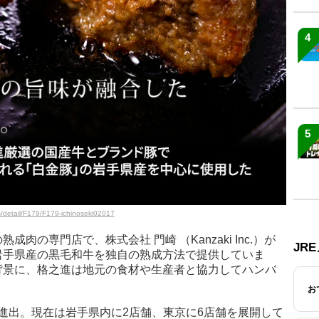
4
5
s/detail/F179/F179-ichinoseki02017
肉の専門店で、株式会社 門崎 （Kanzaki Inc.）が
JR
岩手県産の黒毛和牛を独自の熟成方法で提供していま
背景に、格之進は地元の食材や生産者と協力してハンバ
お
東京進出。現在は岩手県内に2店舗、東京に6店舗を展開して