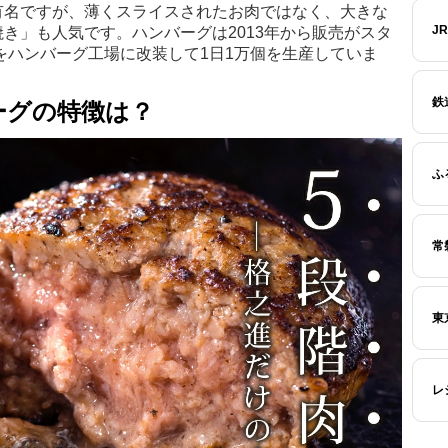
有名ですが、薄くスライスされたお肉ではなく、大きな
J
き」も人気です。ハンバーグは2013年から販売がスタ
校をハンバーグ工場に改装して1日1万個を生産していま
鉄
ーグの特徴は？
ふ
常
東
レ