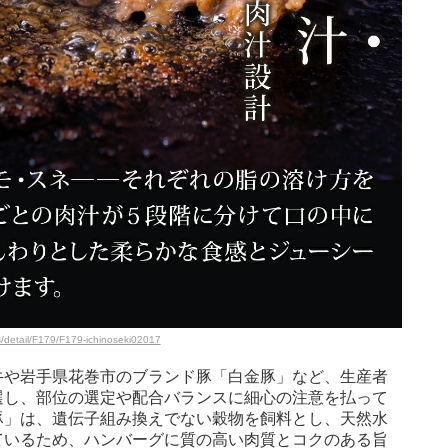
s/detail/F179/F179-ichinoseki02017
牛や岩手県花巻市のブランド豚「白金豚」など、生産者
選し、部位の選定や配合バランスに細心の注意を払って
豚」は、遺伝子組み換えでない穀物を飼料とし、天然水
ているため、ハンバーグに質の高い肉質とコクのある旨