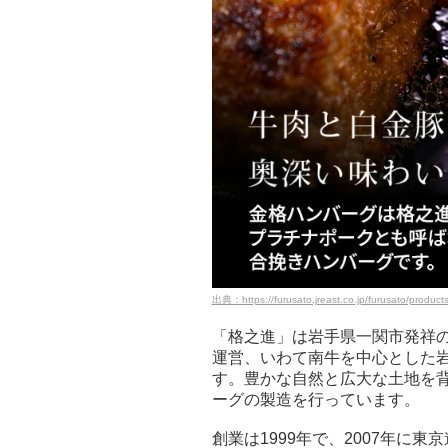
出典：https://furusato.jreast.co.jp/furusato/product
「格之進」は岩手県一関市発祥の熟成
運営、いわて南牛を中心とした
す。豊かな自然と広大な土地を
ーグの製造を行っています。
創業は1999年で、2007年に