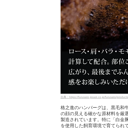
出典：https://furusato.jreast.co.jp/furusato/product
格之進のハンバーグは、黒毛和
の顔の見える確かな原材料を厳
製造されています。特に「白金
を使用した飼育環境で育てられ