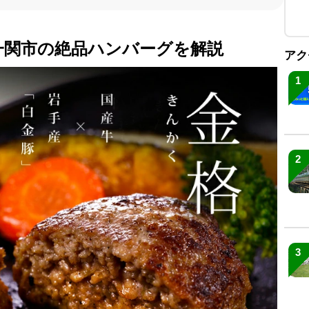
一関市の絶品ハンバーグを解説
アク
1
2
3