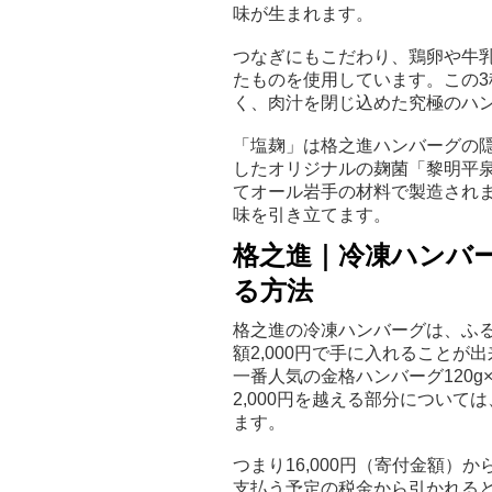
味が生まれます。
つなぎにもこだわり、鶏卵や牛乳
たものを使用しています。この
く、肉汁を閉じ込めた究極のハ
「塩麹」は格之進ハンバーグの
したオリジナルの麹菌「黎明平
てオール岩手の材料で製造され
味を引き立てます。
格之進｜冷凍ハンバー
る方法
格之進の冷凍ハンバーグは、ふ
額2,000円で手に入れることが
一番人気の金格ハンバーグ120g×
2,000円を越える部分につい
ます。
つまり16,000円（寄付金額）か
支払う予定の税金から引かれる