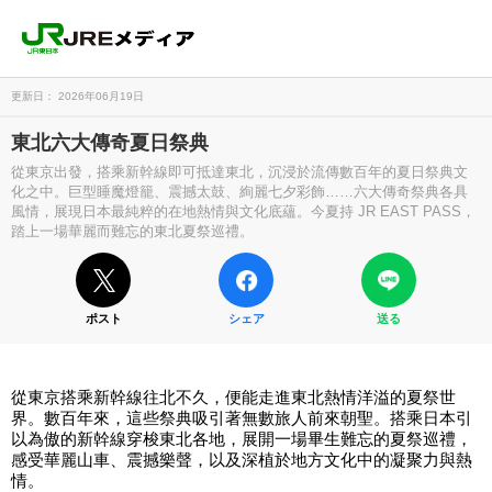
更新日： 2026年06月19日
東北六大傳奇夏日祭典
從東京出發，搭乘新幹線即可抵達東北，沉浸於流傳數百年的夏日祭典文
化之中。巨型睡魔燈籠、震撼太鼓、絢麗七夕彩飾……六大傳奇祭典各具
風情，展現日本最純粹的在地熱情與文化底蘊。今夏持 JR EAST PASS，
踏上一場華麗而難忘的東北夏祭巡禮。
ポスト
シェア
送る
從東京搭乘新幹線往北不久，便能走進東北熱情洋溢的夏祭世
界。數百年來，這些祭典吸引著無數旅人前來朝聖。搭乘日本引
以為傲的新幹線穿梭東北各地，展開一場畢生難忘的夏祭巡禮，
感受華麗山車、震撼樂聲，以及深植於地方文化中的凝聚力與熱
情。