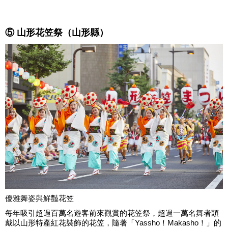
⑤ 山形花笠祭（山形縣）
優雅舞姿與鮮豔花笠
每年吸引超過百萬名遊客前來觀賞的花笠祭，超過一萬名舞者頭
戴以山形特產紅花裝飾的花笠，隨著「Yassho！Makasho！」的