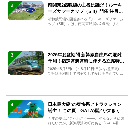
南関東2歳戦線の主役は誰だ！ルーキ
2
ーズサマーカップ（SIII）開催 注目馬
と見どころをチェック
浦和競馬場で開催される「ルーキーズサマーカ
ップ（SIII）」は、南関東所属の2歳馬による注
目の重賞競走（...
2026年お盆期間 新幹線自由席の混雑
3
予測！指定席満席時に使える立席特急
券も解説
2026年8月8日(土)～8月16日(日)のお盆期間に、
新幹線を利用して帰省やおでかけを考えている
方もい...
日本最大級*の爽快系アトラクション
4
誕生！ この夏、GALA湯沢が大きく生
まれ変わる
今年の夏はどこへ行こう――。 そんなときに訪
れたいのが、新潟県湯沢町にある「GALA湯
沢」。2026年...