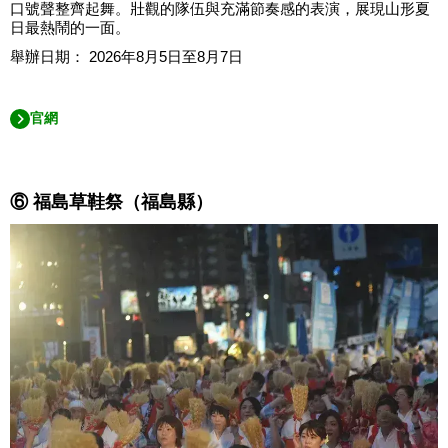
口號聲整齊起舞。壯觀的隊伍與充滿節奏感的表演，展現山形夏
日最熱鬧的一面。
舉辦日期： 2026年8月5日至8月7日
官網
⑥ 福島草鞋祭（福島縣）