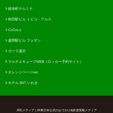
錦糸町テルミナ
秋田駅ビル トピコ・アルス
CoCoLo
盛岡駅ビル フェザン
ガーラ湯沢
マルチエキューブWEB（ロッカー予約サイト）
オレンジページnet
ホテル B4T いわき
JREメディア | JR東日本公式のおでかけ&鉄道情報メディア