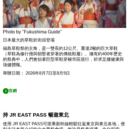
Photo by "Fukushima Guide"
日本最大的草鞋於街頭登場
福島草鞋祭的主角，是一雙長約12公尺、重達2噸的巨大草鞋
（草鞋為修行僧與朝聖者穿著的傳統鞋履）。擁有約400年歷史
的祭典中，人們會抬著巨型草鞋穿梭市區巡行，祈求足腰健康與
強健體魄。
舉辦日期： 2026年8月7日至8月9日
官網
持 JR EAST PASS 暢遊東北
使用 JR EAST PASS可搭乘新幹線輕鬆往返東京與東北各地，便