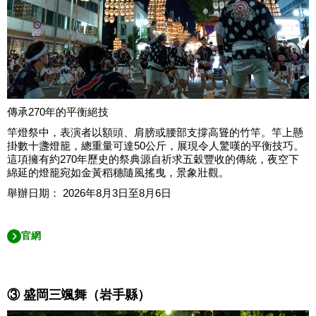
傳承270年的平衡絕技
竿燈祭中，表演者以額頭、肩膀或腰部支撐高聳的竹竿。竿上懸
掛數十盞燈籠，總重量可達50公斤，展現令人驚嘆的平衡技巧。
這項擁有約270年歷史的祭典源自祈求五穀豐收的傳統，夜空下
綿延的燈籠宛如金黃稻穗隨風搖曳，景象壯觀。
舉辦日期： 2026年8月3日至8月6日
官網
③ 盛岡三颯舞（岩手縣）