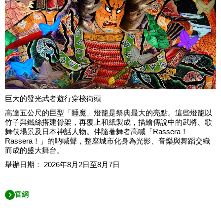
巨大的發光武者遊行穿梭街頭
高達五公尺的巨型「睡魔」燈籠是祭典最大的亮點。這些燈籠以
竹子與鐵絲搭建骨架，再覆上和紙製成，描繪傳說中的武將、歌
舞伎場景及日本神話人物。伴隨著舞者高喊「Rassera！
Rassera！」的吶喊聲，整座城市化身為光影、音樂與舞蹈交織
而成的盛大舞台。
舉辦日期： 2026年8月2日至8月7日
官網