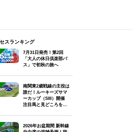
セスランキング
7月31日発売！第2回
「大人の休日倶楽部パ
ス」で初秋の旅へ
南関東2歳戦線の主役は
誰だ！ルーキーズサマ
ーカップ（SIII）開催
注目馬と見どころをチ
ェック
2026年お盆期間 新幹線
自由席の混雑予測！指