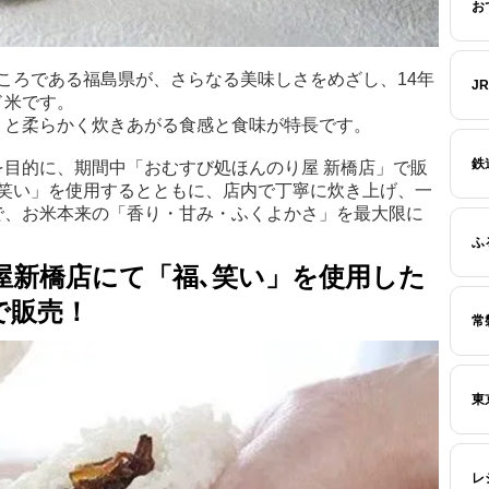
お
ころである福島県が、さらなる美味しさをめざし、14年
J
ド米です。
りと柔らかく炊きあがる食感と食味が特長です。
鉄
目的に、期間中「おむすび処ほんのり屋 新橋店」で販
､笑い」を使用するとともに、店内で丁寧に炊き上げ、一
で、お米本来の「香り・甘み・ふくよかさ」を最大限に
ふ
屋新橋店にて「福､笑い」を使用した
で販売！
常
東
レ