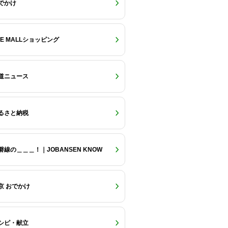
でかけ
RE MALLショッピング
道ニュース
るさと納税
磐線の＿＿＿！｜JOBANSEN KNOW
京 おでかけ
シピ・献立