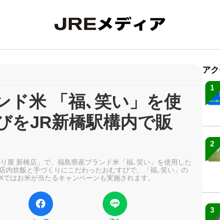
アク
1
ンド米 「福､笑い」を使
びをJR新橋駅構内で販
2
のり屋 新橋店」で、福島県産ブランド米「福､笑い」を使用した
店内炊飯と手づくりにこだわったおむすびで、「福､笑い」の
Xではお米が当たるキャンペーンも実施されます。
3