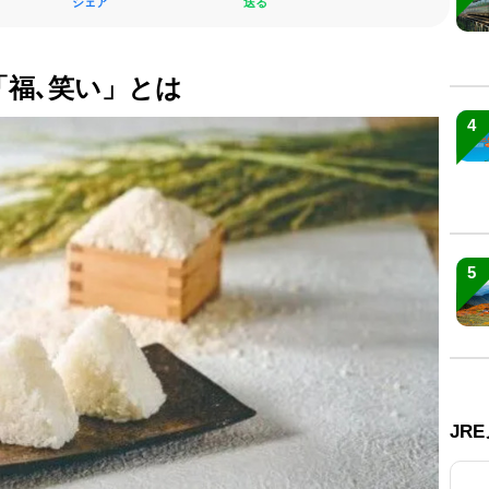
シェア
送る
「福､笑い」とは
4
5
JR