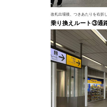
改札出場後、つきあたりを右折
乗り換えルート③通