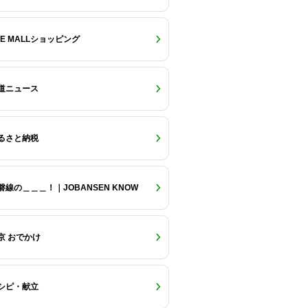
RE MALLショッピング
道ニュース
るさと納税
磐線の＿＿＿！｜JOBANSEN KNOW
京 おでかけ
シピ・献立