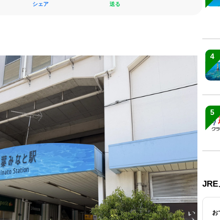
シェア
送る
4
5
JR
お