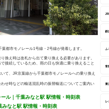
J
鉄
千葉都市モノレール1号線・2号線が発着します。
ふ
乗り換え時は改札から出て乗り換える必要があります。
路で接続しているため、雨の日も快適に乗り換えること
常
いて、JR京葉線から千葉都市モノレールへの乗り換え
合わせ時などの輸送混乱時の振替輸送についてご案内い
東
レール｜千葉みなと駅 駅情報・時刻表
レ
葉みなと駅 駅情報・時刻表