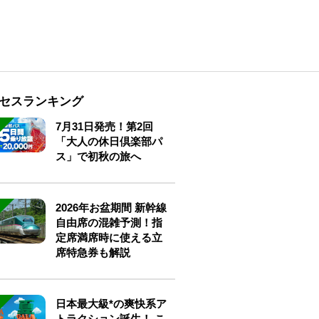
セスランキング
7月31日発売！第2回
「大人の休日倶楽部パ
ス」で初秋の旅へ
2026年お盆期間 新幹線
自由席の混雑予測！指
定席満席時に使える立
席特急券も解説
日本最大級*の爽快系ア
トラクション誕生！ こ