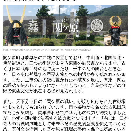
出典：https://furusato.jreast.co.jp/furusato/municipality/detail/f078
関ケ原町は岐阜県の西端に位置しており、中山道・北国街道・
伊勢街道と、三つの街道が出合う東西の結節点があります。古
くは日本武尊に縁の地であったり、壬申の乱の舞台となるな
ど、日本史に登場する重要人物たちの物語が多く残されていま
す。また、壬申の乱の後に置かれた不破関を境に、関東・関西
の呼称が使われるようになったとも言われ、言葉や食などの分
野で東西文化が混在する姿が見られます。
また、天下分け目の「関ケ原の戦い」が繰り広げられた古戦場
のまちとしても知られています。日本各地から名だたる戦国武
将たちが集結し、両軍合わせて約16万もの兵力が激突しました
が、わずか6時間で決着する総力戦となりました。現在は、日本
最大の古戦場跡地として未来へその歴史的意義を伝えていくた
め、寄付金を活用した関ケ原古戦場の整備・保全に努めている