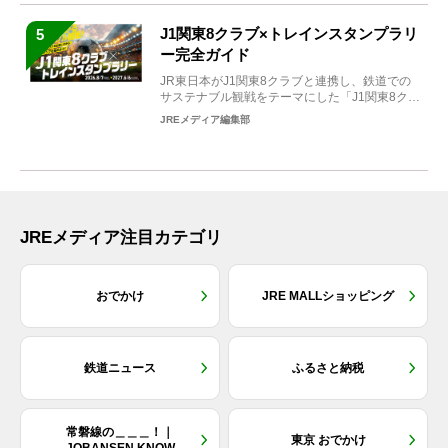
J1関東8クラブ×トレインスタンプラリ
5
ー完全ガイド
JR東日本がJ1関東8クラブと連携し、鉄道での
サステナブル観戦をテーマにした「J1関東8クラ
ブ×トレイン...
JREメディア編集部
JREメディア注目カテゴリ
おでかけ
JRE MALLショッピング
鉄道ニュース
ふるさと納税
常磐線の＿＿＿！｜
東京 おでかけ
JOBANSEN KNOW