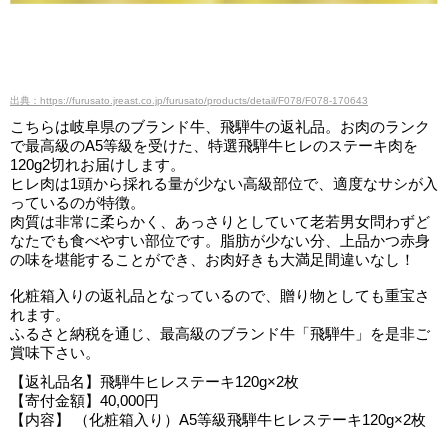
出典：https://furusato.jreast.co.jp/furusato/products/detail/F078/F078-170643
こちらは岐阜県のブランド牛、飛騨牛の返礼品。お肉のランク
で最高級のA5等級を受けた、特選飛騨牛ヒレのステーキ肉を
120g2切れお届けします。
ヒレ肉は1頭から採れる量が少ない高級部位で、適度なサシが入
っているのが特徴。
肉質は非常に柔らかく、あっさりとしていて老若男女問わずど
なたでも食べやすい部位です。脂肪が少ない分、上品かつ赤身
の味を堪能することができ、お肉好きも大満足間違いなし！
化粧箱入りの返礼品となっているので、贈り物としても重宝さ
れます。
ふるさと納税を通じ、最高級のブランド牛「飛騨牛」を是非ご
賞味下さい。
【返礼品名】飛騨牛ヒレステーキ120g×2枚
【寄付金額】40,000円
【内容】 （化粧箱入り）A5等級飛騨牛ヒレステーキ120g×2枚