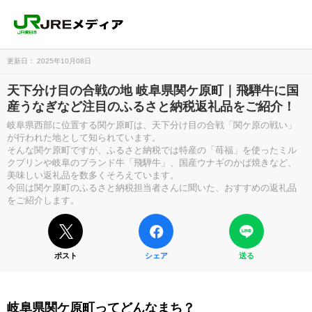
更新日： 2025年10月08日
天下分け目の合戦の地 岐阜県関ケ原町｜飛騨牛に国
産うなぎなど注目のふるさと納税返礼品をご紹介！
岐阜県西部に位置する関ケ原町は、天下分け目の合戦「関ケ原の戦い」
が行われた地として知られています。
そんな関ケ原町ですが、ふるさと納税では特産の「苺福」を使ったミル
クプリンや岐阜のブランド牛「飛騨牛」、国産ウナギのかば焼きなど、
美味しい返礼品を数多くそろえています。
今回は関ケ原町のふるさと納税担当者さんに聞いた、おすすめの返礼品
をご紹介します。
ポスト
シェア
送る
岐阜県関ケ原町ってどんなまち？