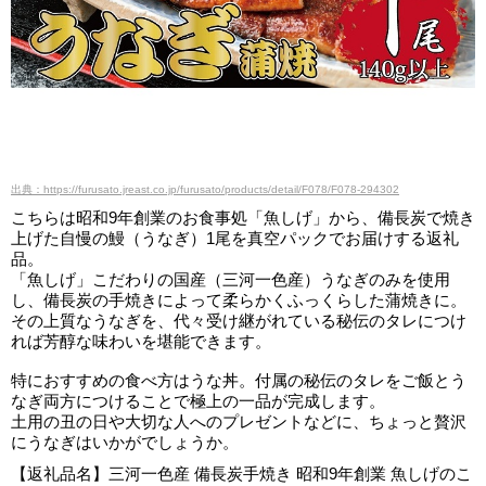
出典：https://furusato.jreast.co.jp/furusato/products/detail/F078/F078-294302
こちらは昭和9年創業のお食事処「魚しげ」から、備長炭で焼き
上げた自慢の鰻（うなぎ）1尾を真空パックでお届けする返礼
品。
「魚しげ」こだわりの国産（三河一色産）うなぎのみを使用
し、備長炭の手焼きによって柔らかくふっくらした蒲焼きに。
その上質なうなぎを、代々受け継がれている秘伝のタレにつけ
れば芳醇な味わいを堪能できます。
特におすすめの食べ方はうな丼。付属の秘伝のタレをご飯とう
なぎ両方につけることで極上の一品が完成します。
土用の丑の日や大切な人へのプレゼントなどに、ちょっと贅沢
にうなぎはいかがでしょうか。
【返礼品名】三河一色産 備長炭手焼き 昭和9年創業 魚しげのこ