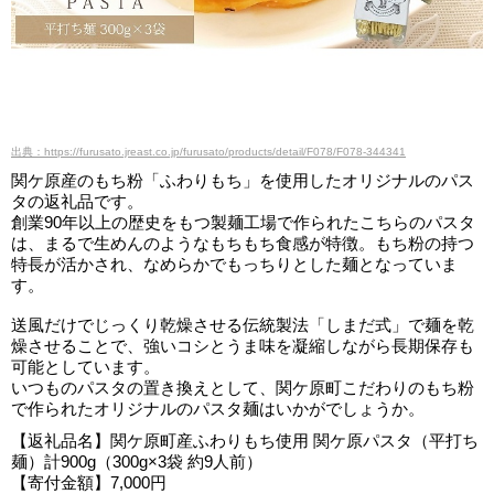
出典：https://furusato.jreast.co.jp/furusato/products/detail/F078/F078-344341
関ケ原産のもち粉「ふわりもち」を使用したオリジナルのパス
タの返礼品です。
創業90年以上の歴史をもつ製麺工場で作られたこちらのパスタ
は、まるで生めんのようなもちもち食感が特徴。もち粉の持つ
特長が活かされ、なめらかでもっちりとした麺となっていま
す。
送風だけでじっくり乾燥させる伝統製法「しまだ式」で麺を乾
燥させることで、強いコシとうま味を凝縮しながら長期保存も
可能としています。
いつものパスタの置き換えとして、関ケ原町こだわりのもち粉
で作られたオリジナルのパスタ麺はいかがでしょうか。
【返礼品名】関ケ原町産ふわりもち使用 関ケ原パスタ（平打ち
麺）計900g（300g×3袋 約9人前）
【寄付金額】7,000円