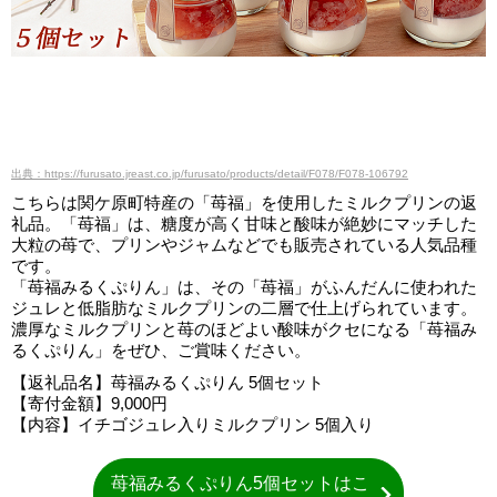
出典：https://furusato.jreast.co.jp/furusato/products/detail/F078/F078-106792
こちらは関ケ原町特産の「苺福」を使用したミルクプリンの返
礼品。「苺福」は、糖度が高く甘味と酸味が絶妙にマッチした
大粒の苺で、プリンやジャムなどでも販売されている人気品種
です。
「苺福みるくぷりん」は、その「苺福」がふんだんに使われた
ジュレと低脂肪なミルクプリンの二層で仕上げられています。
濃厚なミルクプリンと苺のほどよい酸味がクセになる「苺福み
るくぷりん」をぜひ、ご賞味ください。
【返礼品名】苺福みるくぷりん 5個セット
【寄付金額】9,000円
【内容】イチゴジュレ入りミルクプリン 5個入り
苺福みるくぷりん5個セットはこ