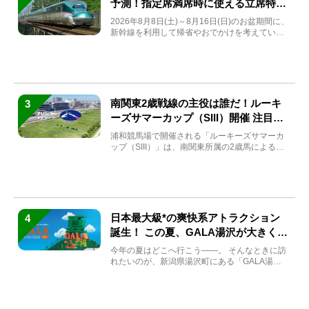
予測！指定席満席時に使える立席特急
券も解説
2026年8月8日(土)～8月16日(日)のお盆期間に、
新幹線を利用して帰省やおでかけを考えている
方もい...
南関東2歳戦線の主役は誰だ！ルーキ
3
ーズサマーカップ（SIII）開催 注目馬
と見どころをチェック
浦和競馬場で開催される「ルーキーズサマーカ
ップ（SIII）」は、南関東所属の2歳馬による注
目の重賞競走（...
日本最大級*の爽快系アトラクション
4
誕生！ この夏、GALA湯沢が大きく生
まれ変わる
今年の夏はどこへ行こう――。 そんなときに訪
れたいのが、新潟県湯沢町にある「GALA湯
沢」。2026年...