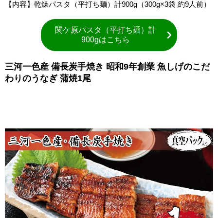
【内容】乾燥パスタ（平打ち麺）計900g（300g×3袋 約9人前）
関ケ原パスタ（平打ち麺）計
900gはこちら
三河一色産 備長炭手焼き 昭和9年創業 魚しげのこだ
わりのうなぎ 蒲焼1尾