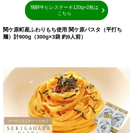
飛騨牛ヒレステーキ120g×2枚は
こちら
関ケ原町産ふわりもち使用 関ケ原パスタ（平打ち
麺）計900g（300g×3袋 約9人前）