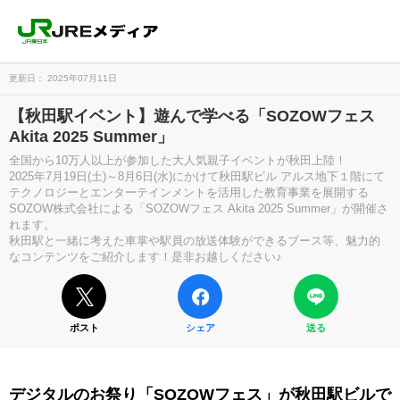
更新日： 2025年07月11日
【秋田駅イベント】遊んで学べる「SOZOWフェス
Akita 2025 Summer」
全国から10万人以上が参加した大人気親子イベントが秋田上陸！
2025年7月19日(土)～8月6日(水)にかけて秋田駅ビル アルス地下１階にて
テクノロジーとエンターテインメントを活用した教育事業を展開する
SOZOW株式会社による「SOZOWフェス Akita 2025 Summer」が開催さ
れます。
秋田駅と一緒に考えた車掌や駅員の放送体験ができるブース等、魅力的
なコンテンツをご紹介します！是非お越しください♪
ポスト
シェア
送る
デジタルのお祭り「SOZOWフェス」が秋田駅ビルで