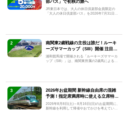
部パス」で初秋の旅へ
JR東日本では、大人の休日倶楽部会員限定の
「大人の休日倶楽部パス」を2026年7月31日
(金)～9月7日...
南関東2歳戦線の主役は誰だ！ルーキ
2
ーズサマーカップ（SIII）開催 注目馬
と見どころをチェック
浦和競馬場で開催される「ルーキーズサマーカ
ップ（SIII）」は、南関東所属の2歳馬による注
目の重賞競走（...
2026年お盆期間 新幹線自由席の混雑
3
予測！指定席満席時に使える立席特急
券も解説
2026年8月8日(土)～8月16日(日)のお盆期間に、
新幹線を利用して帰省やおでかけを考えている
方もい...