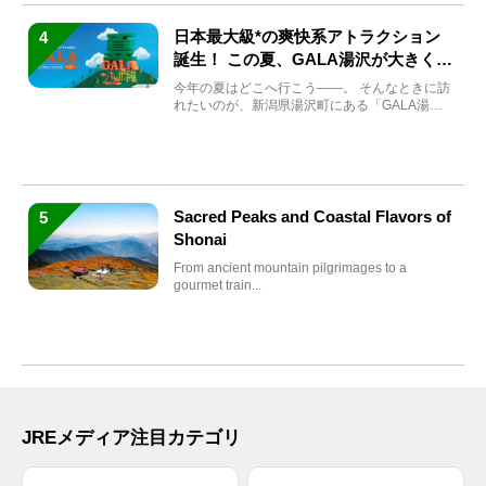
日本最大級*の爽快系アトラクション
4
誕生！ この夏、GALA湯沢が大きく生
まれ変わる
今年の夏はどこへ行こう――。 そんなときに訪
れたいのが、新潟県湯沢町にある「GALA湯
沢」。2026年...
Sacred Peaks and Coastal Flavors of
5
Shonai
From ancient mountain pilgrimages to a
gourmet train...
JREメディア注目カテゴリ