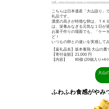
出典：https://furusato.jreast.co.jp/furusato/produc
こちらは日本遺産「大山詣り」
礼品です。
濃度の高さが特徴な卵は、ＴＫＧ
は、栄養みなぎる元気な１日が
お菓子作りの場面でも、「ケー
ど！
いつもの卵との違いを実感して
【返礼品名】坂本養鶏 大山の麓
【寄付金額】21,000 円
【内容】 80個 (20個入り×4
大山
ふわふわ食感がやみつ