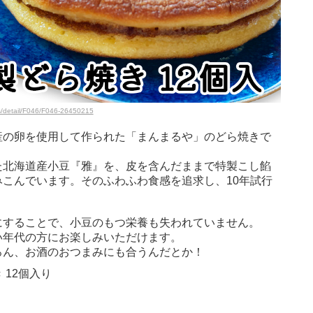
ts/detail/F046/F046-26450215
産の卵を使用して作られた「まんまるや」のどら焼きで
た北海道産小豆『雅』を、皮を含んだままで特製こし餡
こんでいます。そのふわふわ食感を追求し、10年試行
にすることで、小豆のもつ栄養も失われていません。
い年代の方にお楽しみいただけます。
ろん、お酒のおつまみにも合うんだとか！
12個入り