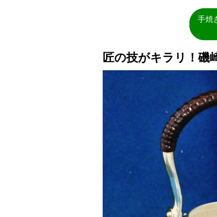
手焼
匠の技がキラリ！磯崎