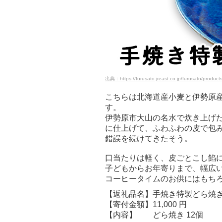
出典：https://furusato.jreast.co.jp/furusato/produc
こちらは北海道産小麦と伊勢原
す。
伊勢原市大山の名水で炊き上げ
に仕上げて、ふわふわの皮で包み
錯誤を続けてきたそう。
口当たりは軽く、皮ごとこし餡
子どもからお年寄りまで、幅広
コーヒータイムのお供にはもち
【返礼品名】手焼き特製どら焼き 
【寄付金額】11,000 円
【内容】 どら焼き 12個