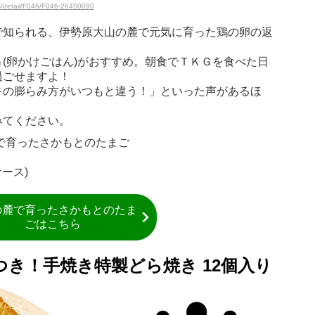
ts/detail/F046/F046-26450090
で知られる、伊勢原大山の麓で元気に育った鶏の卵の返
(卵かけごはん)がおすすめ。朝食でＴＫＧを食べた日
過ごせますよ！
キの膨らみ方がいつもと違う！」といった声があるほ
みてください。
で育ったさかもとのたまご
ケース)
の麓で育ったさかもとのたま
ごはこちら
き！手焼き特製どら焼き 12個入り