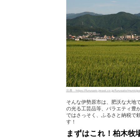
出典：https://furusato.jreast.co.jp/furusato/municipal
そんな伊勢原市は、肥沃な大地
の光る工芸品等、バラエティ豊
ではさっそく、ふるさと納税で
す！
まずはこれ！柏木牧場