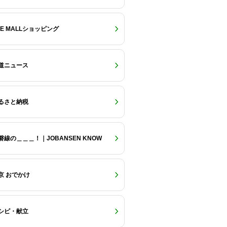
RE MALLショッピング
道ニュース
るさと納税
磐線の＿＿＿！｜JOBANSEN KNOW
京 おでかけ
シピ・献立