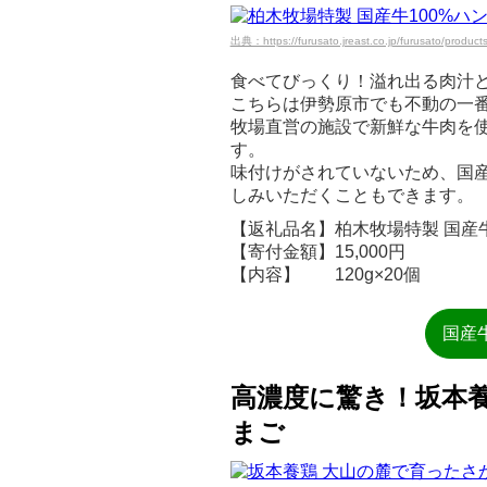
出典：https://furusato.jreast.co.jp/furusato/produc
食べてびっくり！溢れ出る肉汁
こちらは伊勢原市でも不動の一
牧場直営の施設で新鮮な牛肉を
す。
味付けがされていないため、国
しみいただくこともできます。
【返礼品名】柏木牧場特製 国産牛10
【寄付金額】15,000円
【内容】 120g×20個
国産
高濃度に驚き！坂本
まご