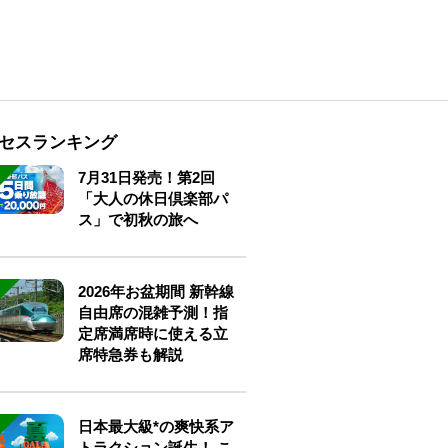
セスランキング
7月31日発売！第2回
「大人の休日倶楽部パ
ス」で初秋の旅へ
2026年お盆期間 新幹線
自由席の混雑予測！指
定席満席時に使える立
席特急券も解説
日本最大級*の爽快系ア
トラクション誕生！ こ