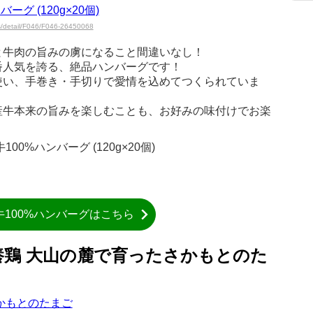
ts/detail/F046/F046-26450068
と牛肉の旨みの虜になること間違いなし！
番人気を誇る、絶品ハンバーグです！
使い、手巻き・手切りで愛情を込めてつくられていま
産牛本来の旨みを楽しむことも、お好みの味付けでお楽
0%ハンバーグ (120g×20個)
牛100%ハンバーグはこちら
養鶏 大山の麓で育ったさかもとのた