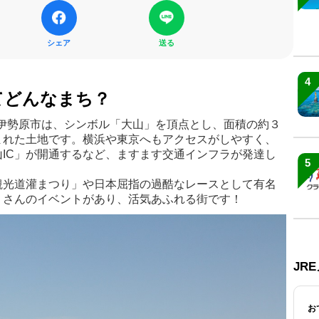
シェア
送る
4
てどんなまち？
伊勢原市は、シンボル「大山」を頂点とし、面積の約３
まれた土地です。横浜や東京へもアクセスがしやすく、
IC」が開通するなど、ますます交通インフラが発達し
5
観光道灌まつり」や日本屈指の過酷なレースとして有名
くさんのイベントがあり、活気あふれる街です！
JR
お