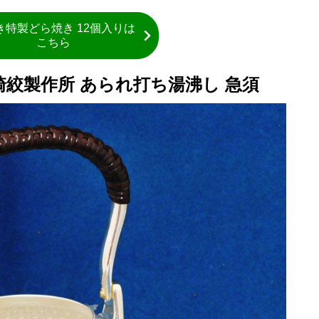
き特製どら焼き 12個入りは
こちら
絞製作所 あられ打ち湯沸し 急須