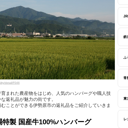
J
鉄
ふ
常
ity/detail/F046
で育まれた農産物をはじめ、人気のハンバーグや職人技
東
かな返礼品が魅力の街です。
頼むことができる伊勢原市の返礼品をご紹介していきま
レ
特製 国産牛100%ハンバーグ