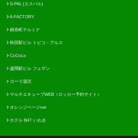
S-PAL (エスパル)
A-FACTORY
錦糸町テルミナ
秋田駅ビル トピコ・アルス
CoCoLo
盛岡駅ビル フェザン
ガーラ湯沢
マルチエキューブWEB（ロッカー予約サイト）
オレンジページnet
ホテル B4T いわき