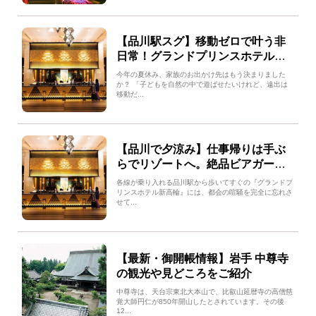
【品川駅スグ】移動ゼロで叶う非
日常！グランドプリンスホテル新
高輪で大満足の「家族の夏休み」
今年の夏休み、家族のお出かけ先はもう決まりました
か？ 「子どもを自然の中で遊ばせたいけれど、遠出は
移動だ...
【品川で夕涼み】仕事帰りは手ぶ
らでリゾートへ。絶品ビアガーデ
ン＆ナイトプールで過ごす大人の
各線が乗り入れる品川駅から歩いてすぐの『グランドプ
夏
リンスホテル新高輪』には、都会の喧騒を完全に忘れさ
せて...
【最新・御開帳情報】岩手 中尊寺
の観光や見どころをご紹介
中尊寺は、天台宗東北大本山で、比叡山延暦寺の高僧慈
覚大師円仁が850年開山したとされています。その後
12...