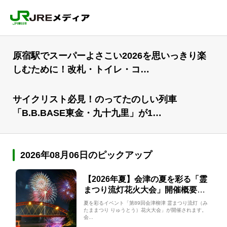
原宿駅でスーパーよさこい2026を思いっきり楽
しむために！改札・トイレ・コ…
サイクリスト必見！のってたのしい列車
「B.B.BASE東金・九十九里」が1…
2026年08月06日のピックアップ
【2026年夏】会津の夏を彩る「霊
まつり流灯花火大会」開催概要と
アクセス情報
夏を彩るイベント「第89回会津柳津 霊まつり流灯（み
たままつり りゅうとう）花火大会」が開催されます。
会...