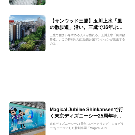
【サンウッド三鷹】玉川上水「風
の散歩道」沿い。三鷹で16年ぶり
となる、待望の新築レジデンス
三鷹で住まいを求める人々が憧れる、玉川上水「風の散
歩道」。この特別な地に新築分譲マンションが誕生する
のは...
Magical Jubilee Shinkansenで行
く東京ディズニーシー25周年®情
報第2弾
東京ディズニーシー25周年“スパークリング・ジュビリ
ー”をテーマにした特別車両「Magical Jubi...