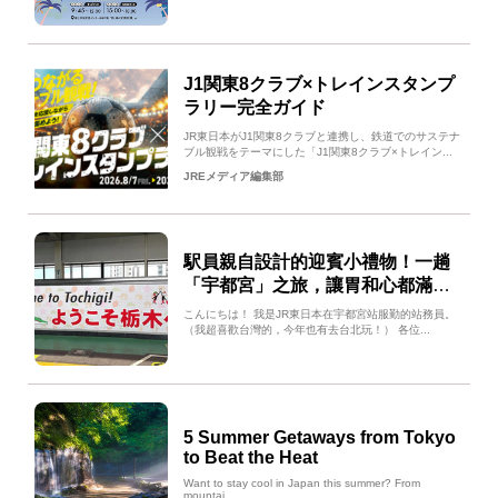
J1関東8クラブ×トレインスタンプ
ラリー完全ガイド
JR東日本がJ1関東8クラブと連携し、鉄道でのサステナ
ブル観戦をテーマにした「J1関東8クラブ×トレイン...
JREメディア編集部
駅員親自設計的迎賓小禮物！一趟
「宇都宮」之旅，讓胃和心都滿載
而歸
こんにちは！ 我是JR東日本在宇都宮站服勤的站務員。
（我超喜歡台灣的，今年也有去台北玩！） 各位...
5 Summer Getaways from Tokyo
to Beat the Heat
Want to stay cool in Japan this summer? From
mountai...