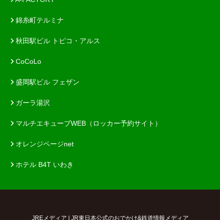
錦糸町テルミナ
秋田駅ビル トピコ・アルス
CoCoLo
盛岡駅ビル フェザン
ガーラ湯沢
マルチエキューブWEB（ロッカー予約サイト）
オレンジページnet
ホテル B4T いわき
JREメディア | JR東日本公式のおでかけ&鉄道情報メディア