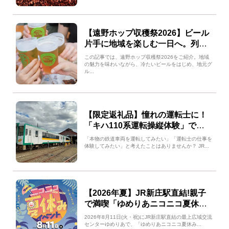
【遠野ホップ収穫祭2026】ビール
片手に地域を楽しむ一日へ。列車
で行こうビールフェス
この記事では、遠野ホップ収穫祭2026をご紹介。地域
の魅力を味わいながら、冷たいビールをはじめ、地元グ
ル...
【限定返礼品】憧れの運転士に！
「キハ110系運転操縦体験」で山
形・新庄の鉄道を満喫
「本物の鉄道車両を運転してみたい」「運転士の仕事を
体験してみたい」と考えたことはありませんか？ JR...
【2026年夏】JR新庄駅直結!親子
で満喫「ゆめりあニコニコ夏休み
イベント」
2026年8月11日(火・祝)にJR新庄駅直結の最上広域交流
センターゆめりあで、「ゆめりあニコニコ夏休み...