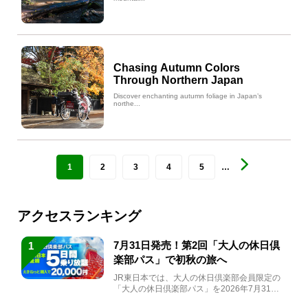
Chasing Autumn Colors
Through Northern Japan
Discover enchanting autumn foliage in Japan’s
northe...
1
2
3
4
5
…
アクセスランキング
7月31日発売！第2回「大人の休日倶
1
楽部パス」で初秋の旅へ
JR東日本では、大人の休日倶楽部会員限定の
「大人の休日倶楽部パス」を2026年7月31日
(金)～9月7日...