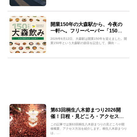
開業150年の大森駅から、今夜の
一軒へ。フリーペーパー「150年
目の大森飲み」誕生！
2026年6月12日、大森駅は開業150年を迎えました。開
業150年という大森駅の節目を記念して、隣街・...
第63回桐生八木節まつり2026開
催！日程・見どころ・アクセス情
報を紹介
この記事では第63回桐生八木節まつりの見どころや開
催概要、アクセス方法を紹介します。桐生八木節まつり
は、...