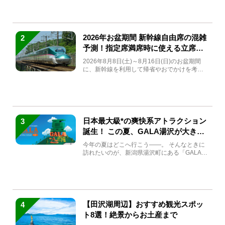
2026年お盆期間 新幹線自由席の混雑
2
予測！指定席満席時に使える立席特
急券も解説
2026年8月8日(土)～8月16日(日)のお盆期間
に、新幹線を利用して帰省やおでかけを考え
ている方もい...
日本最大級*の爽快系アトラクション
3
誕生！ この夏、GALA湯沢が大きく
生まれ変わる
今年の夏はどこへ行こう――。 そんなときに
訪れたいのが、新潟県湯沢町にある「GALA湯
沢」。2026年...
【田沢湖周辺】おすすめ観光スポッ
4
ト8選！絶景からお土産まで