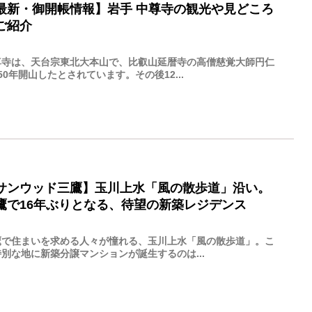
最新・御開帳情報】岩手 中尊寺の観光や見どころ
ご紹介
尊寺は、天台宗東北大本山で、比叡山延暦寺の高僧慈覚大師円仁
50年開山したとされています。その後12...
サンウッド三鷹】玉川上水「風の散歩道」沿い。
鷹で16年ぶりとなる、待望の新築レジデンス
鷹で住まいを求める人々が憧れる、玉川上水「風の散歩道」。こ
別な地に新築分譲マンションが誕生するのは...