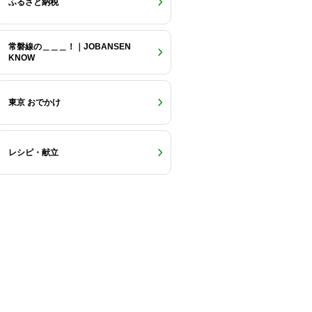
ふるさと納税
常磐線の＿＿＿！｜JOBANSEN
KNOW
東京 おでかけ
レシピ・献立