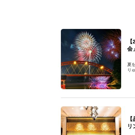
【
会
夏
りゅ
【
リ