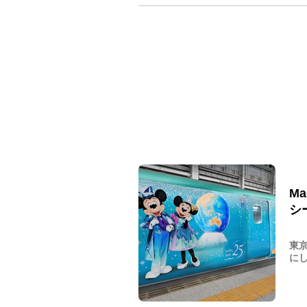
Ma
シ
東京
にし