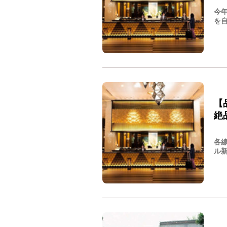
今
を自
【
絶
各
ル新