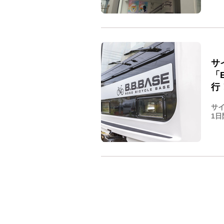
サ
「
行
サイ
1日