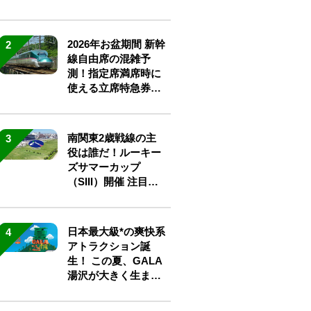
2026年お盆期間 新幹
2
線自由席の混雑予
測！指定席満席時に
使える立席特急券も
解説
南関東2歳戦線の主
3
役は誰だ！ルーキー
ズサマーカップ
（SIII）開催 注目馬
と見どころをチェッ
ク
日本最大級*の爽快系
4
アトラクション誕
生！ この夏、GALA
湯沢が大きく生まれ
変わる