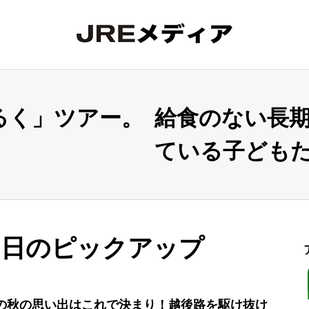
るく」ツアー。
給食のない長
ている子ども
月07日のピックアップ
の秋の思い出はこれで決まり！越後路を駆け抜け