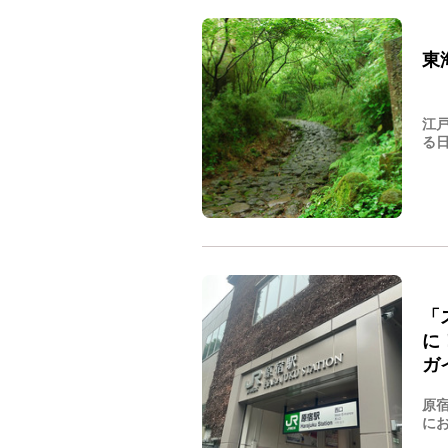
東
江
る日
「
に
ガ
原
にお