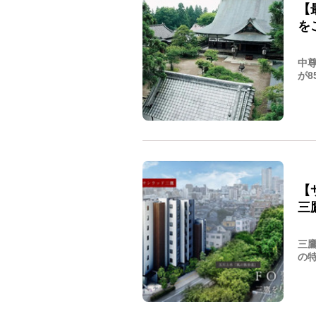
【
を
中
が8
【
三
三
の特