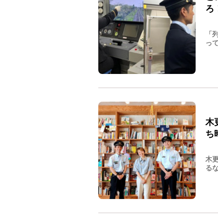
ろ
「
って
木
ち
木
るな