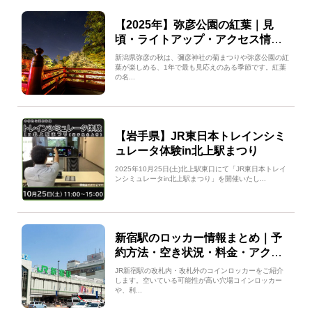
【2025年】弥彦公園の紅葉｜見
頃・ライトアップ・アクセス情報
まとめ
新潟県弥彦の秋は、彌彦神社の菊まつりや弥彦公園の紅
葉が楽しめる、1年で最も見応えのある季節です。紅葉
の名...
【岩手県】JR東日本トレインシミ
ュレータ体験in北上駅まつり
2025年10月25日(土)北上駅東口にて「JR東日本トレイ
ンシミュレータin北上駅まつり」を開催いたし...
新宿駅のロッカー情報まとめ｜予
約方法・空き状況・料金・アクセ
スまとめ
JR新宿駅の改札内・改札外のコインロッカーをご紹介
します。空いている可能性が高い穴場コインロッカー
や、利...