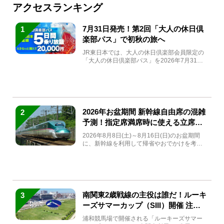
アクセスランキング
7月31日発売！第2回「大人の休日倶
1
楽部パス」で初秋の旅へ
JR東日本では、大人の休日倶楽部会員限定の
「大人の休日倶楽部パス」を2026年7月31日
(金)～9月7日...
2026年お盆期間 新幹線自由席の混雑
2
予測！指定席満席時に使える立席特
急券も解説
2026年8月8日(土)～8月16日(日)のお盆期間
に、新幹線を利用して帰省やおでかけを考え
ている方もい...
南関東2歳戦線の主役は誰だ！ルーキ
3
ーズサマーカップ（SIII）開催 注目
馬と見どころをチェック
浦和競馬場で開催される「ルーキーズサマー