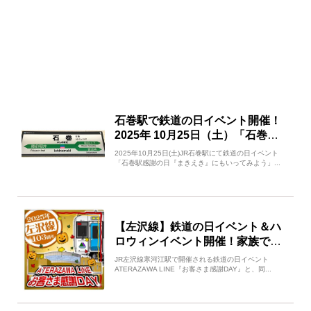
石巻駅で鉄道の日イベント開催！
2025年 10月25日（土）「石巻駅
感謝の日『まきえき』にもいって
2025年10月25日(土)JR石巻駅にて鉄道の日イベント
みよう」
「石巻駅感謝の日『まきえき』にもいってみよう」...
【左沢線】鉄道の日イベント＆ハ
ロウィンイベント開催！家族で楽
しむ1日
JR左沢線寒河江駅で開催される鉄道の日イベント
ATERAZAWA LINE『お客さま感謝DAY』と、同...