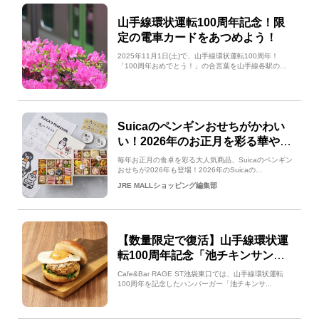
山手線環状運転100周年記念！限
定の電車カードをあつめよう！
2025年11月1日(土)で、山手線環状運転100周年！
「100周年おめでとう！」の合言葉を山手線各駅の...
Suicaのペンギンおせちがかわい
い！2026年のお正月を彩る華やか
な和洋中オードブル
毎年お正月の食卓を彩る大人気商品、Suicaのペンギン
おせちが2026年も登場！2026年のSuicaの...
JRE MALLショッピング編集部
【数量限定で復活】山手線環状運
転100周年記念「池チキンサン
ド」｜Cafe&Bar RAGE ST
Cafe&Bar RAGE ST池袋東口では、山手線環状運転
100周年を記念したハンバーガー「池チキンサ...