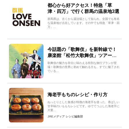
都心から好アクセス！特急「草
津・四万」で行く群馬の温泉地3選
群馬県は、古くから湯治場として知られ、全国でも有名
な温泉地が点在しています。その中でも特急「草津・四
万」...
今話題の「歌舞伎」を新幹線で！
康楽館「松竹大歌舞伎」ツアー開
催！
歌舞伎の魅力を存分に味わえる特別な旅行プランが登
場！歌舞伎の世界に初めて触れる方も、すでに魅了され
ている...
海老芋もちのレシピ・作り方
ねっとりとした食感が特徴の海老芋を使った、香ばしい
甘辛味のいももちレシピです。ゆでてつぶした海老芋に
片栗...
JREメディア レシピ編集部