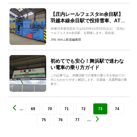
【庄内レールフェスタin余目駅】
羽越本線余目駅で投排雪車、ATカ
ート乗車体験開催
JR東日本新潟支社では2025年10月25日(土)に「庄内レ
ールフェスタin余目駅」を開催します。現在使...
JRE MALL鉄道編集部
初めてでも安心！舞浜駅で迷わな
い電車の乗り方ガイド
この記事では、JR舞浜駅での電車の乗り方を初めての
方にもわかりやすく解説します。京葉線・武蔵野線の乗
車方...
…
69
70
71
72
73
74
75
76
77
…