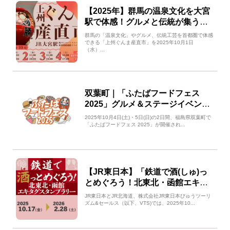
【2025年】群馬の温泉文化を大宮
駅で体感！グルメと伝統が集う産
直イベント開催
群馬の「温泉文化」やグルメ、伝統工芸を首都圏で体感
できる「上州ぐんま産直市」を2025年10月1日
（水）...
双葉町｜「ふたばフードフェス
2025」グルメ＆ステージイベント
満載！
2025年10月4日(土)・5日(日)の2日間、福島県双葉町で
「ふたばフードフェス 2025」が開催され...
【JR東日本】「鉄道で酒(しゅ)っ
とめぐろう！北東北・函館エキタ
グスタンプラリー」を開催
JR東日本とJR北海道、株式会社JR東日本びゅうツーリ
ズム&セールス（以下、VTS)では、2025年10...