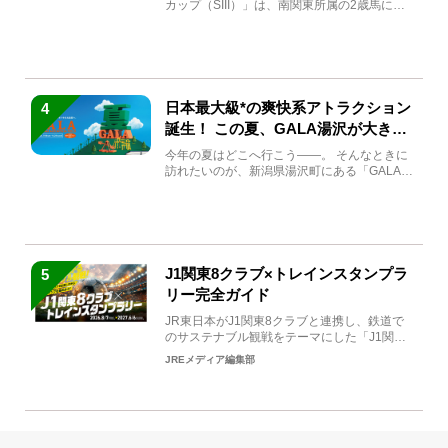
カップ（SIII）」は、南関東所属の2歳馬によ
る注目の重賞競走（...
日本最大級*の爽快系アトラクション
4
誕生！ この夏、GALA湯沢が大きく
生まれ変わる
今年の夏はどこへ行こう――。 そんなときに
訪れたいのが、新潟県湯沢町にある「GALA湯
沢」。2026年...
J1関東8クラブ×トレインスタンプラ
5
リー完全ガイド
JR東日本がJ1関東8クラブと連携し、鉄道で
のサステナブル観戦をテーマにした「J1関東8
クラブ×トレイン...
JREメディア編集部