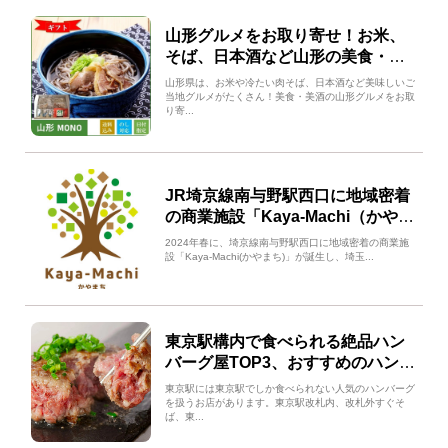
山形グルメをお取り寄せ！お米、
そば、日本酒など山形の美食・美
酒をご紹介！
山形県は、お米や冷たい肉そば、日本酒など美味しいご
当地グルメがたくさん！美食・美酒の山形グルメをお取
り寄...
JR埼京線南与野駅西口に地域密着
の商業施設「Kaya-Machi（かやま
ち）」が誕生します！
2024年春に、埼京線南与野駅西口に地域密着の商業施
設「Kaya-Machi(かやまち)」が誕生し、埼玉...
東京駅構内で食べられる絶品ハン
バーグ屋TOP3、おすすめのハンバ
ーグと営業時間・行き方もご紹介
東京駅には東京駅でしか食べられない人気のハンバーグ
を扱うお店があります。東京駅改札内、改札外すぐそ
ば、東...