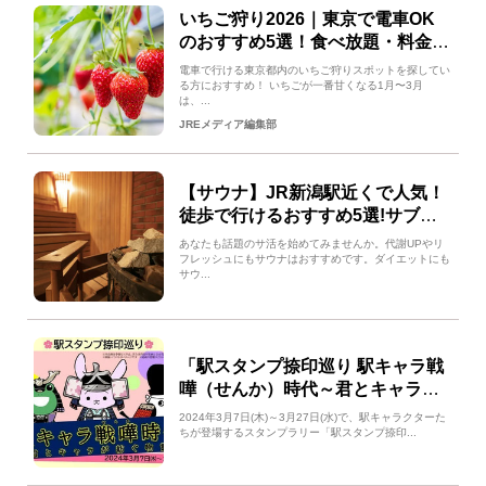
いちご狩り2026｜東京で電車OK
のおすすめ5選！食べ放題・料金・
品種まとめ
電車で行ける東京都内のいちご狩りスポットを探してい
る方におすすめ！ いちごが一番甘くなる1月〜3月
は、...
JREメディア編集部
【サウナ】JR新潟駅近くで人気！
徒歩で行けるおすすめ5選!サブス
ク型サウナやバーとコラボしたサ
あなたも話題のサ活を始めてみませんか。代謝UPやリ
ウナでサ活を始めよう!
フレッシュにもサウナはおすすめです。ダイエットにも
サウ...
「駅スタンプ捺印巡り 駅キャラ戦
嘩（せんか）時代～君とキャラが
紡ぐ物語～」開催！
2024年3月7日(木)～3月27日(水)で、駅キャラクターた
ちが登場するスタンプラリー「駅スタンプ捺印...