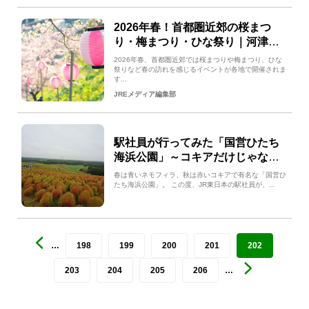
2026年春！首都圏近郊の桜まつ
り・梅まつり・ひな祭り｜河津桜
まつり、桃源郷春祭り、富士芝桜
2026年春、首都圏近郊では桜まつりや梅まつり、ひな
まつりなど
祭りなど春の訪れを感じるイベントが各地で開催されま
す...
JREメディア編集部
駅社員が行ってみた「国営ひたち
海浜公園」～コキアだけじゃない
魅力発見！～
春は青いネモフィラ、秋は赤いコキアで有名な「国営ひ
たち海浜公園」。 この度、JR東日本の駅社員が、...
…
198
199
200
201
202
203
204
205
206
…