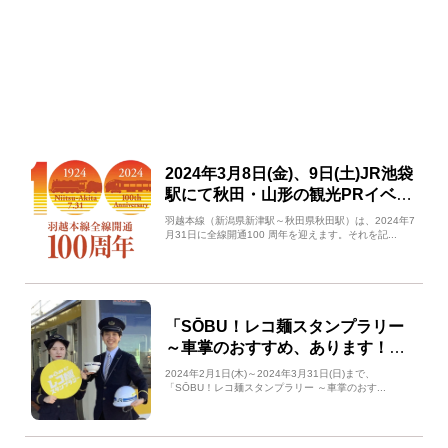
2024年3月8日(金)、9日(土)JR池袋
駅にて秋田・山形の観光PRイベン
トを開催！
羽越本線（新潟県新津駅～秋田県秋田駅）は、2024年7
月31日に全線開通100 周年を迎えます。それを記...
「SŌBU！レコ麺スタンプラリー
～車掌のおすすめ、あります！
～」開催！
2024年2月1日(木)～2024年3月31日(日)まで、
「SŌBU！レコ麺スタンプラリー ～車掌のおす...