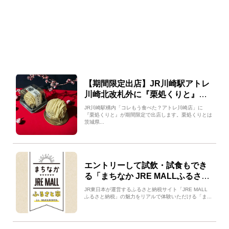
【期間限定出店】JR川崎駅アトレ
川崎北改札外に『栗処くりと』が
出店！人気の笠間のモンブラン
JR川崎駅構内「コレもう食べた？アトレ川崎店」に
も！｜コレもう食べた？アトレ川
『栗処くりと』が期間限定で出店します。栗処くりとは
茨城県...
崎店
エントリーして試飲・試食もでき
る「まちなか JRE MALLふるさと
市 in NAKAKONYA」が高崎駅近
JR東日本が運営するふるさと納税サイト「JRE MALL
で開催！
ふるさと納税」の魅力をリアルで体験いただける「ま...