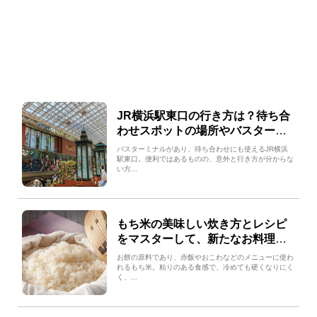
JR横浜駅東口の行き方は？待ち合
わせスポットの場所やバスターミ
ナルへの行き方も解説
バスターミナルがあり、待ち合わせにも使えるJR横浜
駅東口。便利ではあるものの、意外と行き方が分からな
い方...
もち米の美味しい炊き方とレシピ
をマスターして、新たなお料理レ
パートリーを増やしませんか？
お餅の原料であり、赤飯やおこわなどのメニューに使わ
れるもち米。粘りのある食感で、冷めても硬くなりにく
く、...