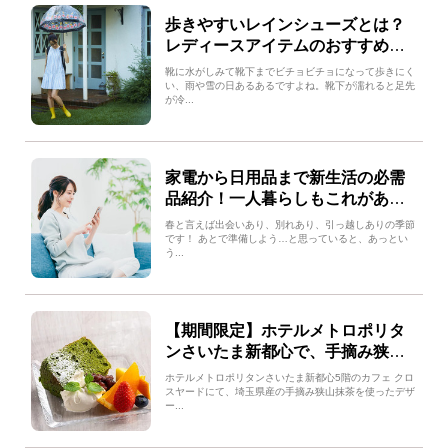
歩きやすいレインシューズとは？
レディースアイテムのおすすめも
紹介！
靴に水がしみて靴下までビチョビチョになって歩きにく
い、雨や雪の日あるあるですよね。靴下が濡れると足先
が冷...
家電から日用品まで新生活の必需
品紹介！一人暮らしもこれがあれ
ば安心♪
春と言えば出会いあり、別れあり、引っ越しありの季節
です！ あとで準備しよう…と思っていると、あっとい
う...
【期間限定】ホテルメトロポリタ
ンさいたま新都心で、手摘み狭山
抹茶を使ったデザートを提供中！
ホテルメトロポリタンさいたま新都心5階のカフェ クロ
スヤードにて、埼玉県産の手摘み狭山抹茶を使ったデザ
ー...