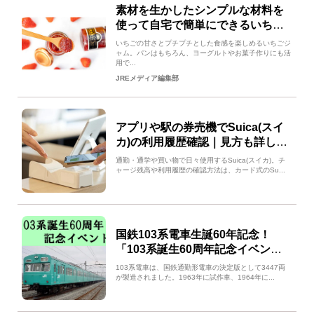
素材を生かしたシンプルな材料を
使って自宅で簡単にできるいちご
ジャムのレシピ
いちごの甘さとプチプチとした食感を楽しめるいちごジ
ャム。パンはもちろん、ヨーグルトやお菓子作りにも活
用で...
JREメディア編集部
アプリや駅の券売機でSuica(スイ
カ)の利用履歴確認｜見方も詳しく
解説
通勤・通学や買い物で日々使用するSuica(スイカ)。チ
ャージ残高や利用履歴の確認方法は、カード式のSu...
国鉄103系電車生誕60年記念！
「103系誕生60周年記念イベン
ト」を実施します！
103系電車は、国鉄通勤形電車の決定版として3447両
が製造されました。1963年に試作車、1964年に...