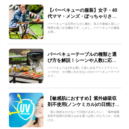
【バーベキューの服装】女子・40
代ママ・メンズ・ぽっちゃりさん
の服装アイデアとNGアイテム
バーベキューは日常から少し離れ、友人や家族と楽しい
時間を過ごせる機会です。しかし、バーベキューの服装
を間...
バーベキューテーブルの種類と選
び方を解説！シーンや人数に応じ
たおすすめのアイテムとは？
バーベキューは1年を通して楽しめるアウトドアイベン
トですが、その際に欠かせないのがバーベキューテーブ
ルで...
【敏感肌におすすめ】紫外線吸収
剤不使用(ノンケミカル)の日焼け止
めおすすめランキング！
「肌に負担をかけないで日焼け止めしたい」「紫外線吸
収剤不使用の日焼け止めを選べば良いのだろうか」日焼
け止...