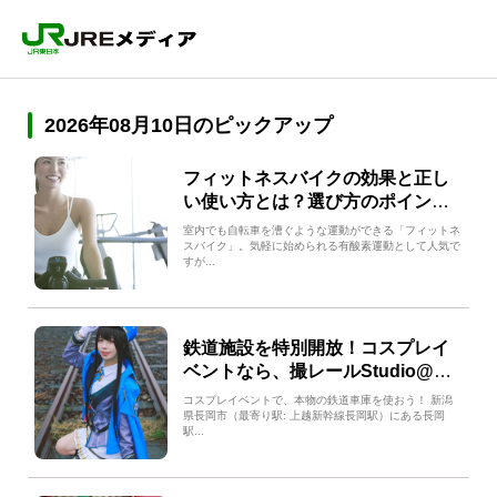
2026年08月10日のピックアップ
フィットネスバイクの効果と正し
い使い方とは？選び方のポイント5
つも解説！
室内でも自転車を漕ぐような運動ができる「フィットネ
スバイク」。気軽に始められる有酸素運動として人気で
すが...
鉄道施設を特別開放！コスプレイ
ベントなら、撮レールStudio@長
岡
コスプレイベントで、本物の鉄道車庫を使おう！ 新潟
県長岡市（最寄り駅: 上越新幹線長岡駅）にある長岡
駅...