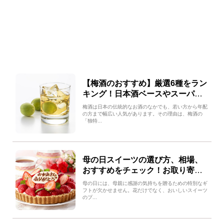
【梅酒のおすすめ】厳選6種をラン
キング！日本酒ベースやスーパ
ー・コンビニで買える銘柄も紹介
梅酒は日本の伝統的なお酒のなかでも、若い方から年配
の方まで幅広い人気があります。その理由は、梅酒の
「独特...
母の日スイーツの選び方、相場、
おすすめをチェック！お取り寄せ
できるスイーツもご紹介
母の日には、母親に感謝の気持ちを贈るための特別なギ
フトが欠かせません。花だけでなく、おいしいスイーツ
のプ...