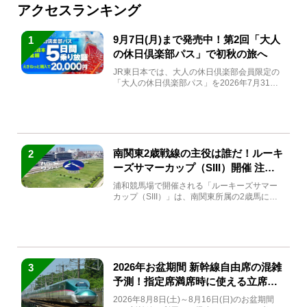
アクセスランキング
9月7日(月)まで発売中！第2回「大人
1
の休日倶楽部パス」で初秋の旅へ
JR東日本では、大人の休日倶楽部会員限定の
「大人の休日倶楽部パス」を2026年7月31日
(金)～9月7日...
南関東2歳戦線の主役は誰だ！ルーキ
2
ーズサマーカップ（SIII）開催 注目
馬と見どころをチェック
浦和競馬場で開催される「ルーキーズサマー
カップ（SIII）」は、南関東所属の2歳馬によ
る注目の重賞競走（...
2026年お盆期間 新幹線自由席の混雑
3
予測！指定席満席時に使える立席特
急券も解説
2026年8月8日(土)～8月16日(日)のお盆期間