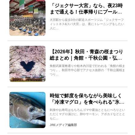
「ジェクサー大宮」なら、夜23時
まで通える！仕事帰りにプールや
サウナも使えちゃう！
大宮駅から徒歩3分の駅近スポーツジム「ジェクサーフ
ィットネス&スパ大宮」は、夜にトレーニングをしたい
人に...
【2026年】秋田・青森の桜まつり
総まとめ｜角館・千秋公園・弘前
公園の開催情報ガイド
角館武家屋敷通りや桧木内川堤で行われる「角館の桜ま
つり」、秋田市中心部でアクセス抜群の「千秋公園桜ま
つり...
時短で鮮度を保ちながら美味しく
「冷凍マグロ」を食べられる“氷水
解凍法”を解説！マグロ漬け、マグ
刺身やお寿司はもちろんゴマや醤油とともにぺろりとい
ロ丼にも大活躍！
ただくマグロ漬けに、卵やサーモン、アボカドなどとと
もに...
JREメディア編集部