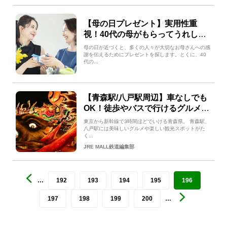
【母の日プレゼント】実用性重
視！40代の母がもらってうれしい
プレゼントとは？
母の日が近づくと、多くの人々が大切なお母さんへの感
謝を伝えるためにプレゼントを探します。とくに、40
代の...
【青森駅/八戸駅周辺】車なしでも
OK！徒歩やバスで行けるグルメ・
観光スポットを紹介
東京から新幹線で3時間ほどでいける青森県。 青森駅、
八戸駅には美味しいグルメや楽しい観光スポットがた
く...
JRE MALL鉄道編集部
…
192
193
194
195
196
197
198
199
200
…