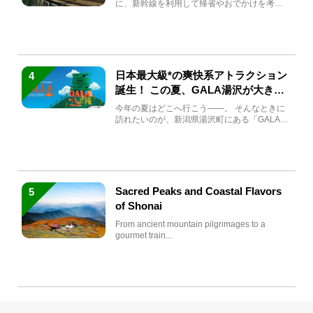
に、新幹線を利用して帰省やおでかけを考え
ている方もい...
日本最大級*の爽快系アトラクション
4
誕生！ この夏、GALA湯沢が大きく
生まれ変わる
今年の夏はどこへ行こう――。 そんなときに
訪れたいのが、新潟県湯沢町にある「GALA湯
沢」。2026年...
Sacred Peaks and Coastal Flavors
5
of Shonai
From ancient mountain pilgrimages to a
gourmet train...